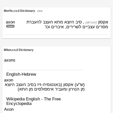
Morfix.co.il Dictionary
view
axon
, סיב היוצא מתא העצב להעברת
אַקְסוֹן
(ak'son)
מסרים עצביים לשרירים, איברים וכו'
noun
Milon.co.il Dictionary
axons
English-Hebrew
axon
(ש"ע)
אקסון (באנטומיה-זיז בסיב העצב היוצא
מן הנוירון ומעביר אימפולסים מן התא)
Wikipedia English - The Free
Encyclopedia
Axon