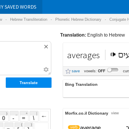
RDS
ansliteration
- Phonetic Hebrew Dictionary -
Conjugate Hebrew Verbs
-
Hear Hebrew 
Translation:
English to Hebrew
averages
ממוצעים
save
vowels:
OFF
cursive:
OFF
Bing Translation
ממוצעים
Morfix.co.il Dictionary
view
 + 
 | 
 
 \ 
 } 
average
הגיע לממוצע; חישב
verb
 ] 
ממוצע
 
average
noun