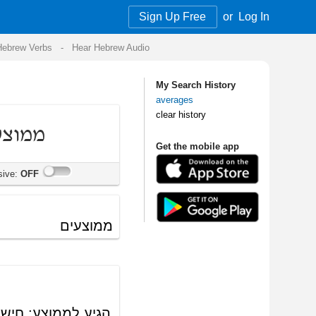
Sign Up Free
or
Log In
Audio
My Search History
averages
clear history
Get the mobile app