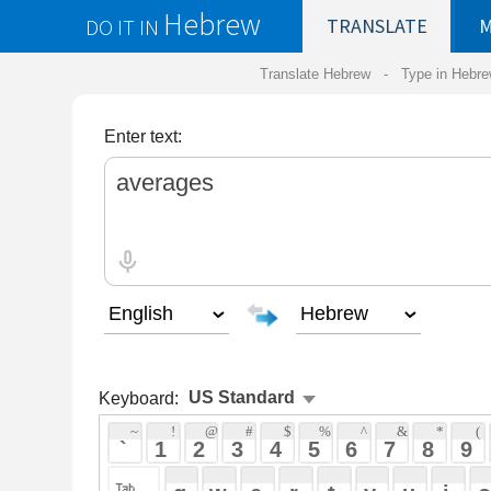
Hebrew
DO IT IN
TRANSLATE
MY
SAVED
WO
Translate Hebrew -
Type in Hebrew
-
Hebrew Tr
Enter text:
Keyboard:
 ~ 
 ! 
 @ 
 # 
 $ 
 % 
 ^ 
 & 
 * 
 ( 
 ) 
 _ 
 ` 
 1 
 2 
 3 
 4 
 5 
 6 
 7 
 8 
 9 
 0 
 - 
 =
 { 
 q 
 w 
 e 
 r 
 t 
 y 
 u 
 i 
 o 
 p 
 [ 
 : 
 "
 a 
 s 
 d 
 f 
 g 
 h 
 j 
 k 
 l 
 ; 
 ' 
 < 
 > 
 ? 
 z 
 x 
 c 
 v 
 b 
 n 
 m 
 , 
 . 
 / 