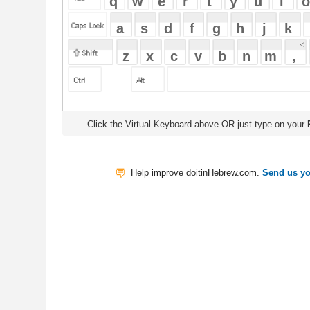
Click the Virtual Keyboard above OR just type on your
Physical Keyb
Help improve doitinHebrew.com.
Send us your Feedback
Translate
My Saved W
|