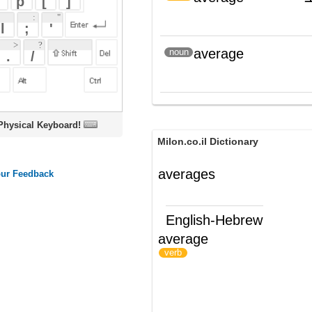
מְמֻצָּע
oard!
Milon.co.il Dictionary
averages
English-Hebrew
average
להיות בממוצע-
)
(
verb
(ש"ע)
ממוצע
ords
Dictionary
Features
Pricing
Help
Contact Us
|
|
|
|
|