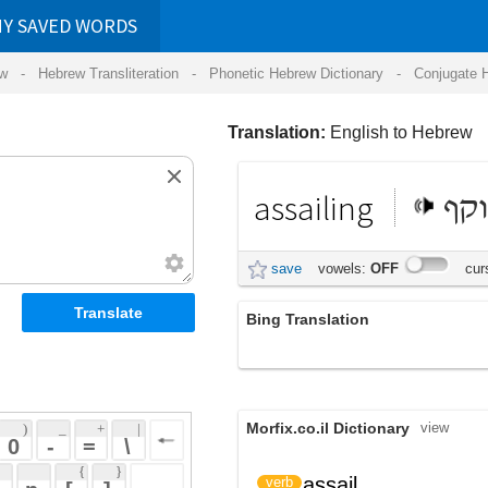
RDS
ansliteration
- Phonetic Hebrew Dictionary -
Conjugate Hebrew Verbs
-
Hear Hebrew 
Translation:
English to Hebrew
assailing
תוקף
save
vowels:
OFF
cursive:
OFF
Bing Translation
assailing
Morfix.co.il Dictionary
view
 + 
 | 
 
 \ 
 } 
,
הִתְקִיף
assail
verb
(hit'kiyf)
 ] 
הִסְתַּעֵר
(his'taer)
 