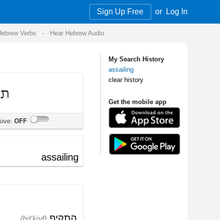
Sign Up Free
or
Log In
Audio
My Search History
assailing
clear history
Get the mobile app