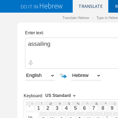
Hebrew
DO IT IN
TRANSLATE
MY
SAVED
WO
Translate Hebrew -
Type in Hebrew
-
Hebrew Tr
Enter text:
Keyboard:
 ~ 
 ! 
 @ 
 # 
 $ 
 % 
 ^ 
 & 
 * 
 ( 
 ) 
 _ 
 ` 
 1 
 2 
 3 
 4 
 5 
 6 
 7 
 8 
 9 
 0 
 - 
 =
 { 
 q 
 w 
 e 
 r 
 t 
 y 
 u 
 i 
 o 
 p 
 [ 
 : 
 "
 a 
 s 
 d 
 f 
 g 
 h 
 j 
 k 
 l 
 ; 
 ' 
 < 
 > 
 ? 
 z 
 x 
 c 
 v 
 b 
 n 
 m 
 , 
 . 
 / 