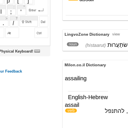
LingvoZone Dictionary
view
הִשׂתָעֲרוּת
noun
(histaarut)
oard!
Milon.co.il Dictionary
assailing
English-Hebrew
assail
להסתער, לתקוף, להתנפל
)
(
verb