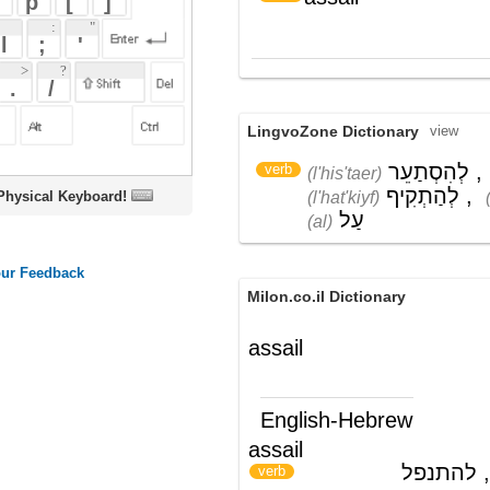
LingvoZone Dictionary
view
לְהִסְתַעֵר
,
לִתְקוֹף
,
verb
(l'his'taer)
(lit'kof)
לְהַתְקִיף
,
לְגוֹלֵל
(l'hat'kiyf)
(l'golel)
oard!
עַל
(al)
Milon.co.il Dictionary
assail
English-Hebrew
assail
להסתער, לתקוף, להתנפל
)
(
verb