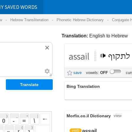
RDS
ansliteration
- Phonetic Hebrew Dictionary -
Conjugate Hebrew Verbs
-
Hear Hebrew 
Translation:
English to Hebrew
assail
לתקוף
save
vowels:
OFF
cursive:
OFF
Bing Translation
במשרתים
Morfix.co.il Dictionary
view
 + 
 | 
 
 \ 
 } 
,
הִתְקִיף
assail
verb
(hit'kiyf)
 ] 
הִסְתַּעֵר
(his'taer)
 