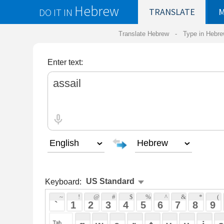
Hebrew
DO IT IN
TRANSLATE
MY
SAVED
WO
Translate Hebrew -
Type in Hebrew
-
Hebrew Tr
Enter text:
Keyboard:
 ~ 
 ! 
 @ 
 # 
 $ 
 % 
 ^ 
 & 
 * 
 ( 
 ) 
 _ 
 ` 
 1 
 2 
 3 
 4 
 5 
 6 
 7 
 8 
 9 
 0 
 - 
 =
 { 
 q 
 w 
 e 
 r 
 t 
 y 
 u 
 i 
 o 
 p 
 [ 
 : 
 "
 a 
 s 
 d 
 f 
 g 
 h 
 j 
 k 
 l 
 ; 
 ' 
 < 
 > 
 ? 
 z 
 x 
 c 
 v 
 b 
 n 
 m 
 , 
 . 
 / 