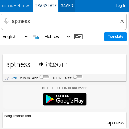
TRANSLATE
SAVED
Log In
Hebrew
DO IT IN
aptness
התאמה
save
vowels:
OFF
cursive:
OFF
Get the Do It In Hebrew App
Bing Translation
aptness