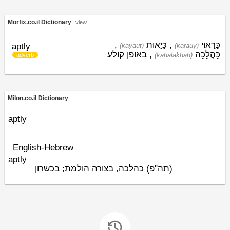
Morfix.co.il Dictionary
view
,
כַּיָּאוּת
,
כָּרָאוּי
aptly
(kayaut)
(karauy)
כַּהֲלָכָה
, באופן קולע
(kahalakhah)
adverb
Milon.co.il Dictionary
aptly
English-Hebrew
aptly
(תה"פ)
כהלכה, בצורה הולמת; בכשרון