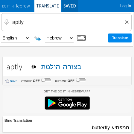
TRANSLATE
SAVED
Log In
Hebrew
DO IT IN
aptly
בצורה
הולמת
save
vowels:
OFF
cursive:
OFF
Get the Do It In Hebrew App
Bing Translation
המפתיע butterfly