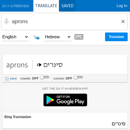
TRANSLATE
SAVED
Log In
Hebrew
DO IT IN
aprons
סינרים
save
vowels:
OFF
cursive:
OFF
Get the Do It In Hebrew App
Bing Translation
סינרים