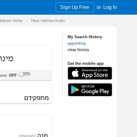
Sign Up Free
or
Log In
Audio
My Search History
appointing
clear history
Get the mobile app