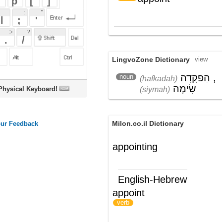
LingvoZone Dictionary
view
הַפקָדָה
,
קְבִיעָה
,
noun
(hafkadah)
(k'viyah)
שִׂימָה
(siymah)
oard!
Milon.co.il Dictionary
appointing
English-Hebrew
appoint
למנות; לייעד
)
(
verb