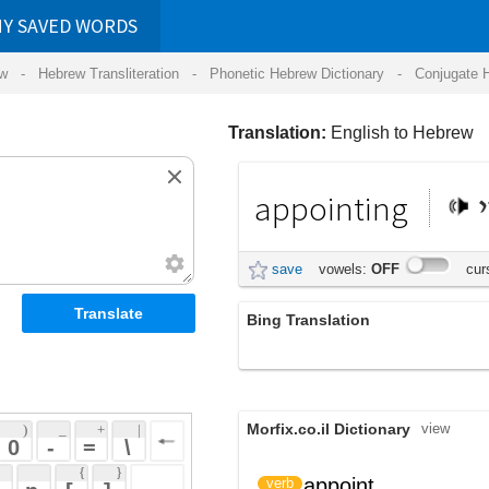
RDS
ansliteration
- Phonetic Hebrew Dictionary -
Conjugate Hebrew Verbs
-
Hear Hebrew 
Translation:
English to Hebrew
appointing
מינוי
save
vowels:
OFF
cursive:
OFF
Bing Translation
מתפקידם
Morfix.co.il Dictionary
view
 + 
 | 
 
 \ 
 } 
,
מִנָּה
appoint
verb
(minah)
 ] 
הִצִּיב
(hitziyv)
 