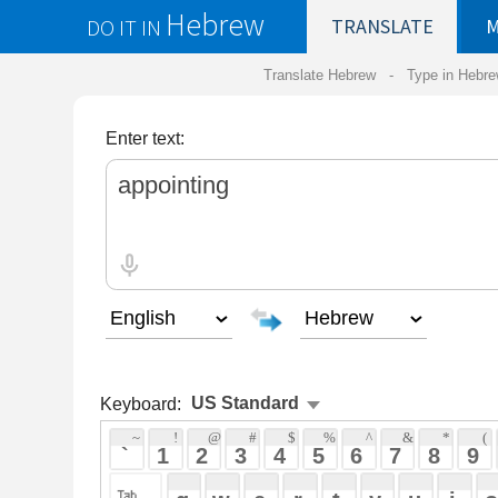
Hebrew
DO IT IN
TRANSLATE
MY
SAVED
WO
Translate Hebrew -
Type in Hebrew
-
Hebrew Tr
Enter text:
Keyboard:
 ~ 
 ! 
 @ 
 # 
 $ 
 % 
 ^ 
 & 
 * 
 ( 
 ) 
 _ 
 ` 
 1 
 2 
 3 
 4 
 5 
 6 
 7 
 8 
 9 
 0 
 - 
 =
 { 
 q 
 w 
 e 
 r 
 t 
 y 
 u 
 i 
 o 
 p 
 [ 
 : 
 "
 a 
 s 
 d 
 f 
 g 
 h 
 j 
 k 
 l 
 ; 
 ' 
 < 
 > 
 ? 
 z 
 x 
 c 
 v 
 b 
 n 
 m 
 , 
 . 
 / 