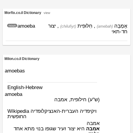
Morfix.co.il Dictionary
view
amoeba
, יצור
חִלּוּפִית
,
אָמֶבָּה
noun
(chilufiyt)
(amebah)
חד-תאי
Milon.co.il Dictionary
amoebas
English-Hebrew
amoeba
(ש"ע)
חילופית, אמבה
Wikipedia ויקיפדיה העברית-האנציקלופדיה
החופשית
אמבה
אמבה
היא
יצור
זעיר שגופו בנוי מ
תא
אחד