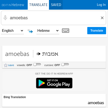
TRANSLATE
SAVED
Log In
Hebrew
DO IT IN
amoebas
אמבות
save
vowels:
OFF
cursive:
OFF
Get the Do It In Hebrew App
Bing Translation
amoebas