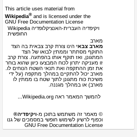
This article uses material from
®
Wikipedia
and is licensed under the
GNU Free Documentation License
Wikipedia ויקיפדיה העברית-האנציקלופדיה
החופשית
מארב
מארב צבאי
הינו צורת קרב
צבא
ית בה הצד
התוקף מסתתר וממתין לבואו של הצד
המתגונן, ואז תוקף אותו בהפתעה. צורת קרב
זו מעניקה יתרון לכוח המבצעו כיוון שהוא בוחר
את זמן ההתקפה ואת תנאי השטח הנוחים לו.
מארב יכול להתקיים במהלך מתקפה (על ידי
משיכת כוח מתגונן לתוך שטח בו ממתין לו
מארב) או במהלך מגננה.
להמשך המאמר ראה Wikipedia.org...
© מאמר זה משתמש בתוכן מ-
ויקיפדיה®
וכפוף לרשיון לשימוש חופשי במסמכים של גנו
GNU Free Documentation License