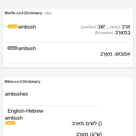
Morfix.co.il Dictionary
view
יָשַׁב
,
אָרַב
ambush
verb
(yashav)
(arav)
בְּמַאֲרָב
(b'maarav)
ambush
noun
אַמְבּוּשׁ, מַאֲרָב
Milon.co.il Dictionary
ambushes
English-Hebrew
ambush
לשים מארב
)
(
verb
(ש"ע)
מארב