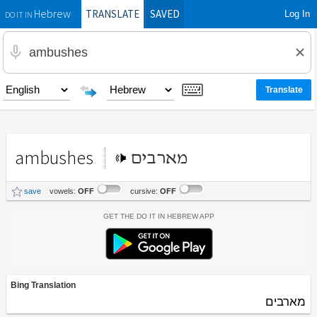
TRANSLATE
SAVED
Log In
Hebrew
DO IT IN
ambushes
מארבים
save
vowels:
OFF
cursive:
OFF
Get the Do It In Hebrew App
Bing Translation
מארבים