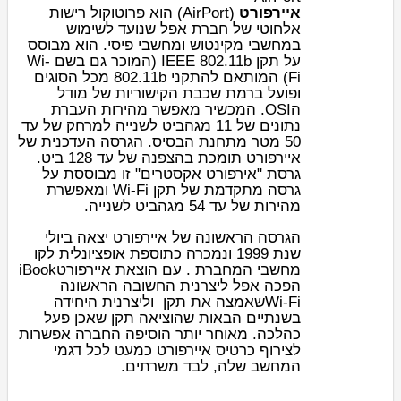
איירפורט
(AirPort) הוא פרוטוקול
רישות
אלחוטי
של חברת
אפל
שנועד לשימוש
במחשבי
מקינטוש
ומחשבי פיסי. הוא מבוסס
Wi-
על תקן IEEE 802.11b (המוכר גם בשם
) המותאם להתקני 802.11b מכל הסוגים
Fi
ופועל ברמת
שכבת הקישוריות של מודל
הOSI
. המכשיר מאפשר מהירות העברת
נתונים של 11 מגהביט לשנייה למרחק של עד
50 מטר מתחנת הבסיס. הגרסה העדכנית של
.
ביט
איירפורט תומכת בהצפנה של עד 128
גרסת "אירפורט אקסטרים" זו מבוססת על
ומאפשרת
Wi-Fi
גרסה מתקדמת של תקן
מהירות של עד 54 מגהביט לשנייה.
הגרסה הראשונה של איירפורט יצאה ביולי
שנת 1999 ונמכרה כתוספת אופציונלית לקו
iBook
. עם הוצאת איירפורט
מחשבי המחברת
הפכה אפל ליצרנית החשובה הראשונה
וליצרנית היחידה
שאמצה את תקן
Wi-Fi
בשנתיים הבאות שהוציאה תקן שאכן פעל
כהלכה. מאוחר יותר הוסיפה החברה אפשרות
לצירוף כרטיס איירפורט כמעט לכל דגמי
המחשב שלה, לבד משרתים.