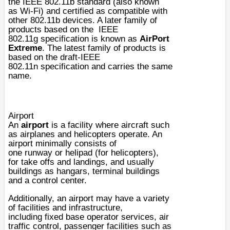
the
IEEE 802.11b
standard (also known
as
Wi-Fi
) and certified as compatible with
other 802.11b devices. A later family of
products based on the
IEEE
802.11g
specification is known as
AirPort
Extreme
. The latest family of products is
based on the draft-
IEEE
802.11n
specification and carries the same
name.
Airport
An
airport
is a facility where
aircraft
such
as
airplanes
and
helicopters
operate. An
airport minimally consists of
one
runway
or
helipad
(for
helicopters
),
for
take offs
and
landings
, and usually
buildings as
hangars
,
terminal
buildings
and a control center.
Additionally, an airport may have a variety
of facilities and infrastructure,
including
fixed base operator services
,
air
traffic control
, passenger facilities such as