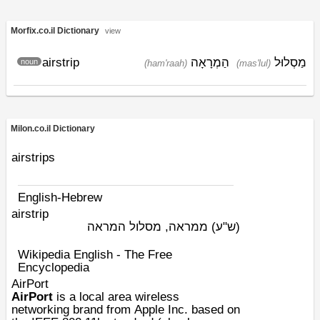
Morfix.co.il Dictionary
view
airstrip
הַמְרָאָה
מַסְלוּל
noun
(ham'raah)
(mas'lul)
Milon.co.il Dictionary
airstrips
English-Hebrew
airstrip
(ש"ע)
ממראה, מסלול המראה
Wikipedia English - The Free
Encyclopedia
AirPort
AirPort
is a
local area wireless
networking
brand from
Apple Inc.
based on