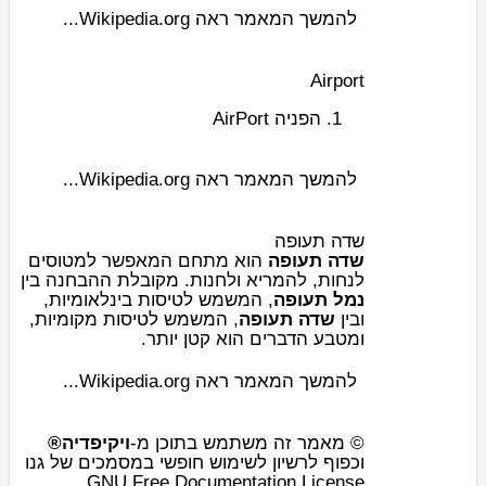
להמשך המאמר ראה Wikipedia.org...
Airport
AirPort
הפניה
להמשך המאמר ראה Wikipedia.org...
שדה תעופה
שדה תעופה
הוא מתחם המאפשר ל
מטוס
ים
לנחות, להמריא ולחנות. מקובלת ההבחנה בין
נמל תעופה
, המשמש לטיסות בינלאומיות,
ובין
שדה תעופה
, המשמש לטיסות מקומיות,
ומטבע הדברים הוא קטן יותר.
להמשך המאמר ראה Wikipedia.org...
© מאמר זה משתמש בתוכן מ-
ויקיפדיה®
וכפוף לרשיון לשימוש חופשי במסמכים של גנו
GNU Free Documentation License