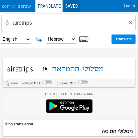
TRANSLATE
SAVED
Log In
Hebrew
DO IT IN
airstrips
מסלולי
ההמראה
save
vowels:
OFF
cursive:
OFF
Get the Do It In Hebrew App
Bing Translation
מסלולי הטיסה