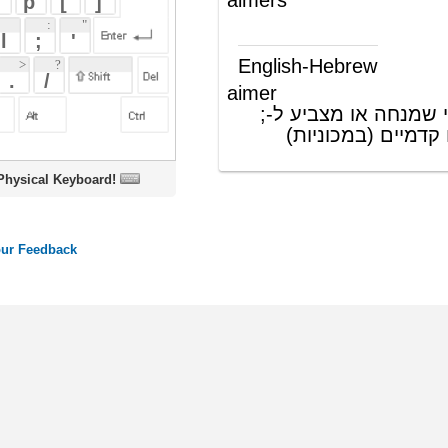
aimer
(ש"ע)
מי שמכוון; מי שמנחה או מצביע ל-;
מכשיר ויסות פנסים קדמיים (במכוניות)
oard!
ords
Dictionary
Features
Pricing
Help
Contact Us
|
|
|
|
|
t © 2026 PellaWorks, LLC |
Terms of Use
Privacy Policy
nslate Hebrew, Type in Hebrew, Phonetic Typing and Phonetic Hebrew Translation Tool