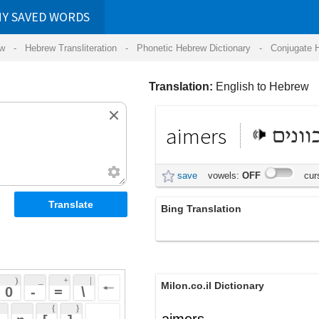
RDS
ansliteration
- Phonetic Hebrew Dictionary -
Conjugate Hebrew Verbs
-
Hear Hebrew 
Translation:
English to Hebrew
aimers
מכוונים
save
vowels:
OFF
cursive:
OFF
Bing Translation
aimers
 + 
 | 
Milon.co.il Dictionary
 
 \ 
 } 
aimers
 ] 
 
English-Hebrew