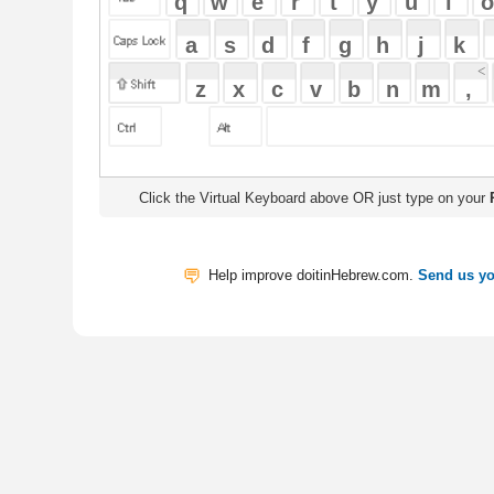
Click the Virtual Keyboard above OR just type on your
Physical Keyb
Help improve doitinHebrew.com.
Send us your Feedback
Translate
My Saved W
|
Copyrigh
Free Online Hebrew Dictionary: Tra