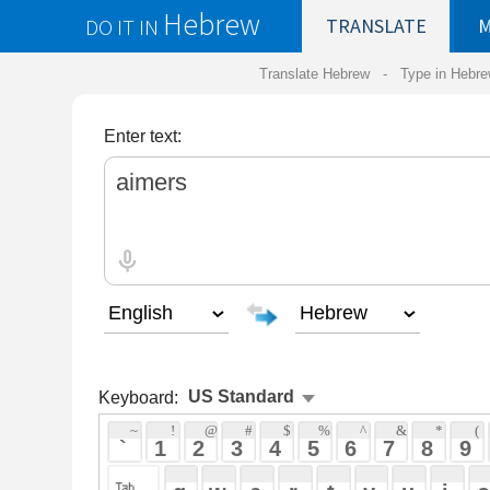
Hebrew
DO IT IN
TRANSLATE
MY
SAVED
WO
Translate Hebrew -
Type in Hebrew
-
Hebrew Tr
Enter text:
Keyboard:
 ~ 
 ! 
 @ 
 # 
 $ 
 % 
 ^ 
 & 
 * 
 ( 
 ) 
 _ 
 ` 
 1 
 2 
 3 
 4 
 5 
 6 
 7 
 8 
 9 
 0 
 - 
 =
 { 
 q 
 w 
 e 
 r 
 t 
 y 
 u 
 i 
 o 
 p 
 [ 
 : 
 "
 a 
 s 
 d 
 f 
 g 
 h 
 j 
 k 
 l 
 ; 
 ' 
 < 
 > 
 ? 
 z 
 x 
 c 
 v 
 b 
 n 
 m 
 , 
 . 
 / 