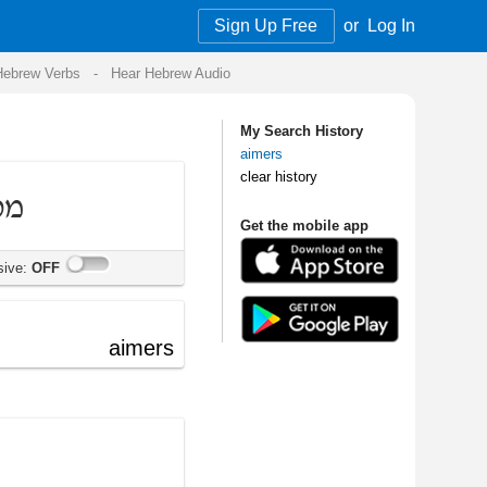
Sign Up Free
or
Log In
Audio
My Search History
aimers
clear history
Get the mobile app