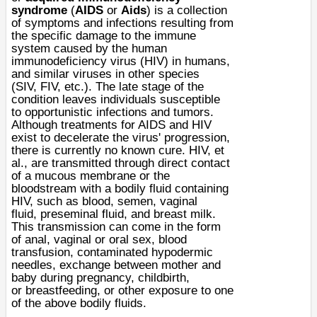
syndrome
(
AIDS
or
Aids
) is a
collection
of symptoms and infections
resulting from
the specific damage to the
immune
system
caused by the
human
immunodeficiency virus
(HIV) in humans,
and similar viruses in other species
(
SIV
,
FIV
, etc.). The late stage of the
condition leaves individuals susceptible
to
opportunistic infections
and
tumors
.
Although treatments for AIDS and HIV
exist to decelerate the
virus
' progression,
there is currently no known cure. HIV, et
al., are
transmitted
through direct contact
of a
mucous membrane
or the
bloodstream with a
bodily fluid
containing
HIV, such as
blood
,
semen
,
vaginal
fluid
,
preseminal fluid
, and
breast milk
.
This transmission can come in the form
of
anal
,
vaginal
or
oral
sex
,
blood
transfusion
, contaminated
hypodermic
needles
, exchange between mother and
baby during
pregnancy
,
childbirth
,
or
breastfeeding
, or other exposure to one
of the above bodily fluids.