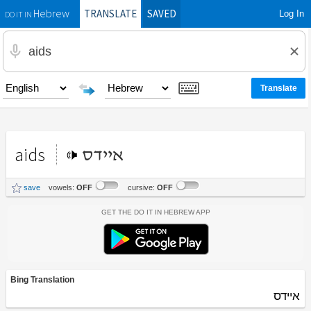
TRANSLATE
SAVED
Log In
Hebrew
DO IT IN
aids
איידס
save
vowels:
OFF
cursive:
OFF
Get the Do It In Hebrew App
Bing Translation
איידס