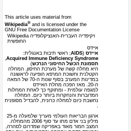
This article uses material from
®
Wikipedia
and is licensed under the
GNU Free Documentation License
Wikipedia ויקיפדיה העברית-האנציקלופדיה
החופשית
איידס
:
אנגלית
ב
ראשי תיבות
;
AIDS
(
איידס
,
Acquired Immune Deficiency Syndrome
)
תסמונת הכשל החיסוני הנרכש
היא
מחלה
קשה של
מערכת החיסון
. המחלה
הקטלנית וחשוכת המרפא הופיעה לראשונה
במדינות המערב בסוף
שנות ה-70
של
המאה
ה-20
. מאז הפכה מחלת האיידס
ל
מגפה
עולמית - ומתוקף כך לאחת המחלות
המדוברות והנחקרות ביותר כיום. המחלה
נחשבת כיום ל
מחלה כרונית
, להבדיל מסופנית
.
ארגון הבריאות העולמי
מעריך שלמעלה מ-25
מיליון
בני אדם
מתו עד סוף 2006 מהמחלה.
,
אפריקה שמדרום לסהרה
המצב חמור מאוד ב