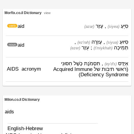
Morfix.co.il Dictionary
view
aid
עָזַר
,
סִיֵּעַ
verb
(azar)
(siyea)
,
עֶזְרָה
,
סִיּוּעַ
(ez'rah)
(siyua)
aid
noun
עֵזֶר
;
תְּמִיכָה
(ezer)
(t'miykhah)
אֵיְדְּס
, תִּסְמֹנֶת כֶּשֶׁל חִסּוּנִי
(ey'd's)
AIDS
acronym
(ראשי תיבות של Acquired Immune
Deficiency Syndrome)
Milon.co.il Dictionary
aids
English-Hebrew