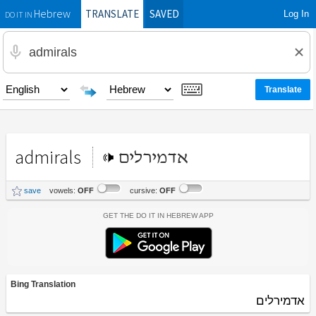
TRANSLATE
SAVED
Log In
Hebrew
DO IT IN
admirals
אדמירלים
save
vowels:
OFF
cursive:
OFF
Get the Do It In Hebrew App
Bing Translation
אדמירלים