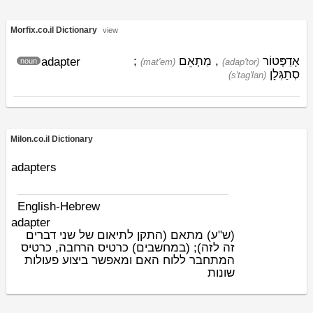
Morfix.co.il Dictionary
view
;
מַתְאֵם
,
אָדַפְּטוֹר
adapter
noun
(mat'em)
(adap'tor)
סְתַגְּלָן
(s'tag'lan)
Milon.co.il Dictionary
adapters
English-Hebrew
adapter
(ש"ע)
מתאם (התקן לתיאום של שני דברים
זה לזה); (במחשבים) כרטיס הרחבה, כרטיס
המתחבר ללוח האם ומאפשר ביצוע פעולות
שונות