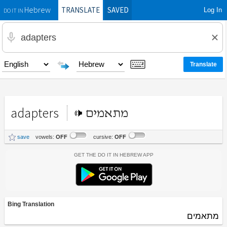
TRANSLATE
SAVED
Log In
Hebrew
DO IT IN
adapters
מתאמים
save
vowels:
OFF
cursive:
OFF
Get the Do It In Hebrew App
Bing Translation
מתאמים