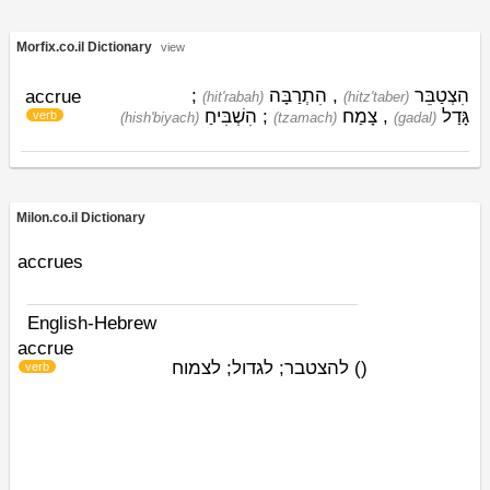
Morfix.co.il Dictionary
view
;
הִתְרַבָּה
,
הִצְטַבֵּר
accrue
(hit'rabah)
(hitz'taber)
הִשְׁבִּיחַ
;
צָמַח
,
גָּדַל
verb
(hish'biyach)
(tzamach)
(gadal)
Milon.co.il Dictionary
accrues
English-Hebrew
accrue
להצטבר; לגדול; לצמוח
)
(
verb