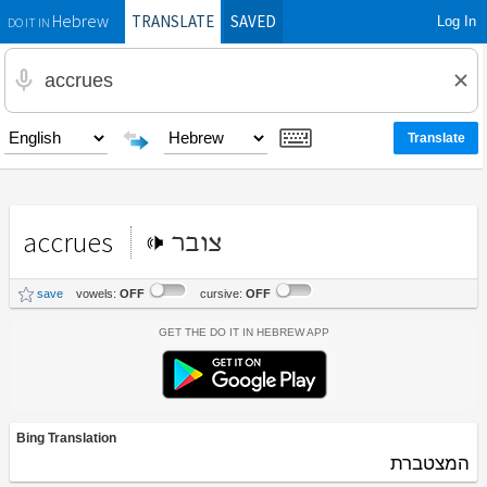
TRANSLATE
SAVED
Log In
Hebrew
DO IT IN
accrues
צובר
save
vowels:
OFF
cursive:
OFF
Get the Do It In Hebrew App
Bing Translation
המצטברת