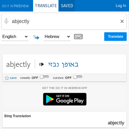
TRANSLATE
SAVED
Log In
Hebrew
DO IT IN
abjectly
באופן
נבזי
save
vowels:
OFF
cursive:
OFF
Get the Do It In Hebrew App
Bing Translation
abjectly