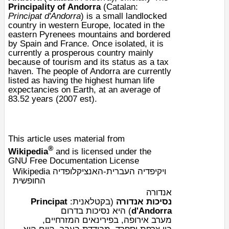
Principality of Andorra
(
Catalan
:
Principat d'Andorra
) is a small
landlocked
country
in western
Europe
, located in the
eastern
Pyrenees
mountains and bordered
by
Spain
and
France
. Once isolated, it is
currently a prosperous country mainly
because of
tourism
and its status as a
tax
haven
. The people of Andorra are currently
listed as having the
highest human life
expectancies on Earth
, at an average of
83.52 years (2007 est).
This article uses material from
®
Wikipedia
and is licensed under the
GNU Free Documentation License
Wikipedia ויקיפדיה העברית-האנציקלופדיה
החופשית
אנדורה
Principat
:
קטלאנית
(ב
נסיכות אנדורה
בדרום
נסיכות
) היא
d'Andorra
מערב
אירופה
, ב
פירינאים
המזרחיים,