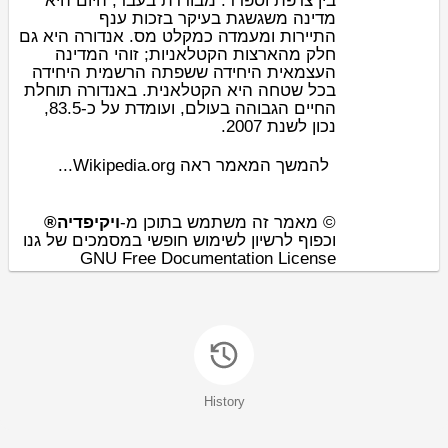
בין
צרפת
ו
ספרד
. מבודדת בעבר, היום היא
מדינה משגשגת בעיקר בזכות ענף
ה
תיירות
ומעמדה כ
מקלט מס
. אנדורה היא גם
חלק מ
הארצות הקטלאניות
; זוהי המדינה
העצמאית היחידה ששפתה הרשמית היחידה
בכל שטחה היא ה
קטלאנית
. באנדורה
תוחלת
החיים
הגבוהה בעולם, ועומדת על כ-83.5,
נכון לשנת 2007.
להמשך המאמר ראה Wikipedia.org...
© מאמר זה משתמש בתוכן מ-
ויקיפדיה®
וכפוף לרשיון לשימוש חופשי במסמכים של גנו
GNU Free Documentation License
History