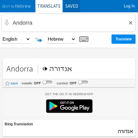
TRANSLATE
SAVED
Log In
Hebrew
DO IT IN
Andorra
אנדורה
save
vowels:
OFF
cursive:
OFF
Get the Do It In Hebrew App
Bing Translation
אנדורה