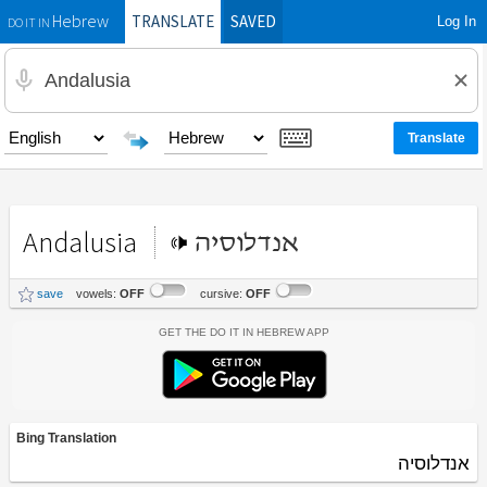
TRANSLATE
SAVED
Log In
Hebrew
DO IT IN
Andalusia
אנדלוסיה
save
vowels:
OFF
cursive:
OFF
Get the Do It In Hebrew App
Bing Translation
אנדלוסיה