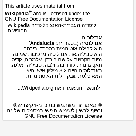
This article uses material from
®
Wikipedia
and is licensed under the
GNU Free Documentation License
Wikipedia ויקיפדיה העברית-האנציקלופדיה
החופשית
אנדלוסיה
)
Andalucía
:
ספרדית
(ב
אנדלוסִיה
היא
קהילה אוטונומית בספרד
. בירתה
היא
סביליה
.את אנדלוסיה מרכיבות שמונה
,
קדיס
נפות הקרויות על שם בירתן: אלמריה,
.
מלגה
,
סביליה
, ולבה,
קורדובה
,
גרנדה
חאן,
באנדלוסיה חיים 8.2 מיליון איש והיא
המאוכלסת שבקהילות האוטונומיות.
להמשך המאמר ראה Wikipedia.org...
© מאמר זה משתמש בתוכן מ-
ויקיפדיה®
וכפוף לרשיון לשימוש חופשי במסמכים של גנו
GNU Free Documentation License