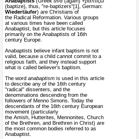
Anabaptists
(
Greek
ανα
(again) +
βαπτιζω
(baptize), thus, "re-baptizers"
[1]
,
German
:
Wiedertäufer
) are
Christians
of
the
Radical Reformation
. Various groups
at various times have been called
Anabaptist, but this article focuses
primarily on the Anabaptists of 16th
century
Europe
.
Anabaptists believe
infant baptism
is not
valid, because a child cannot commit to a
religious faith, and they instead support
what is called
believer's baptism
.
The word
anabaptism
is used in this article
to describe any of the 16th century
"radical" dissenters, and the
denominations descending from the
followers of
Menno Simons
. Today the
descendants of the 16th century European
movement (particularly
the
Amish
,
Hutterites
,
Mennonites
,
Church
of the Brethren
, and
Brethren in Christ
) are
the most common bodies referred to as
Anabaptist.