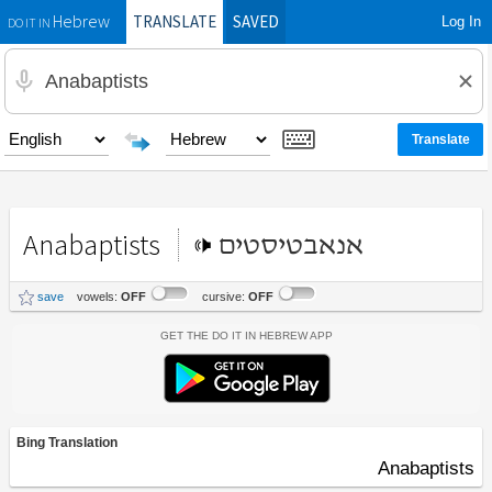
TRANSLATE
SAVED
Log In
Hebrew
DO IT IN
Anabaptists
אנאבטיסטים
save
vowels:
OFF
cursive:
OFF
Get the Do It In Hebrew App
Bing Translation
Anabaptists