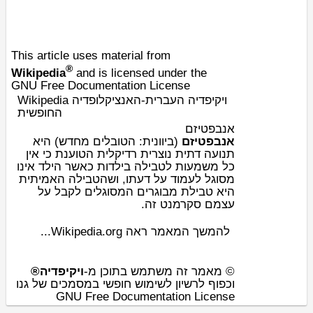
This article uses material from
®
Wikipedia
and is licensed under the
GNU Free Documentation License
Wikipedia ויקיפדיה העברית-האנציקלופדיה
החופשית
אנבפטיזם
אנבפטיזם
(ב
יוונית
: הטובלים מחדש) היא
תנועה
דת
ית
נוצרית
רדיקלית הטוענת כי אין
כל משמעות ל
טבילה
ב
ילדות
כאשר הילד אינו
מסוגל לעמוד על דעתו, ושהטבילה האמיתית
היא טבילת
מבוגרים
המסוגלים לקבל על
עצמם
סקרמנט
זה.
להמשך המאמר ראה Wikipedia.org...
© מאמר זה משתמש בתוכן מ-
ויקיפדיה®
וכפוף לרשיון לשימוש חופשי במסמכים של גנו
GNU Free Documentation License