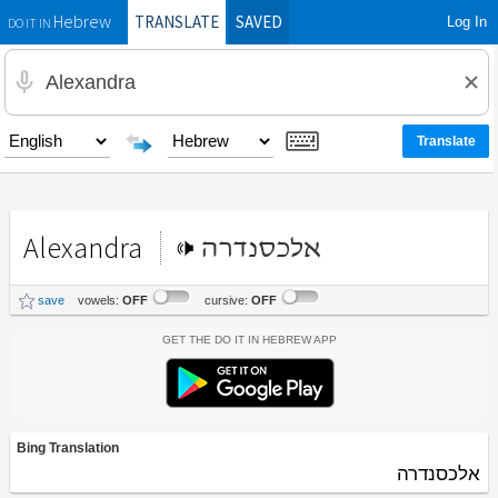
TRANSLATE
SAVED
Log In
Hebrew
DO IT IN
Alexandra
אלכסנדרה
save
vowels:
OFF
cursive:
OFF
Get the Do It In Hebrew App
Bing Translation
אלכסנדרה