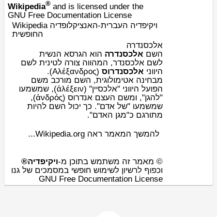
®
Wikipedia
and is licensed under the
GNU Free Documentation License
Wikipedia ויקיפדיה העברית-האנציקלופדיה
החופשית
אלכסנדרה
השם
אלכסנדרה
הוא הגרסא הנשית
לשם
אלכסנדר
, המהווה צורה
לטינית
לשם
(Αλέξανδρος).
אלכסנדרוס
יווני
ה
מבחינה
אטימולוגית
, השם מורכב מ
שם
הפועל
היווני "אלכסיין" (ἀλέξειν), שמשמעו
"להגן", ומ
שם העצם
אנדרוס (ἀνδρός),
שמשמעו "של אדם". כך יכול השם להיות
מתורגם כ"מגן האדם".
להמשך המאמר ראה Wikipedia.org...
© מאמר זה משתמש בתוכן מ-
ויקיפדיה®
וכפוף לרשיון לשימוש חופשי במסמכים של גנו
GNU Free Documentation License