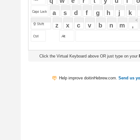
Click the Virtual Keyboard above OR just type on your
Physical Keyb
Help improve doitinHebrew.com.
Send us your Feedback