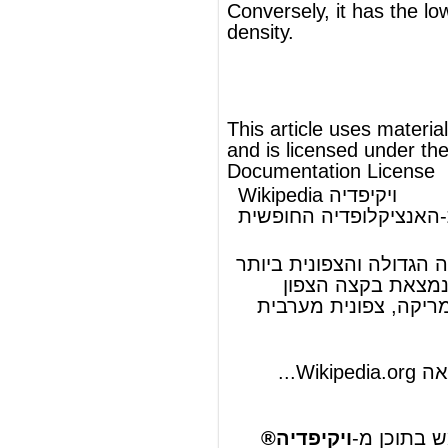
Wikipedia ויקיפדיה
העברית-האנציקלופדיה החופשית
אלסקה
אלסקה
היא המדינה הגדולה והצפונית ביותר
של
ארצות הברית
. נמצאת בקצה הצפון
מערבי של יבשת
אמריקה
, צפונית מערבית
.
קנדה
ל
להמשך המאמר ראה Wikipedia.org...
© מאמר זה משתמש בתוכן מ-
ויקיפדיה®
וכפוף לרשיון לשימוש חופשי במסמכים של גנו
GNU Free Documentation License
ords
Dictionary
Features
Pricing
Help
Contact Us
|
|
|
|
|
t © 2026 PellaWorks, LLC |
Terms of Use
Privacy Policy
nslate Hebrew, Type in Hebrew, Phonetic Typing and Phonetic Hebrew Translation Tool