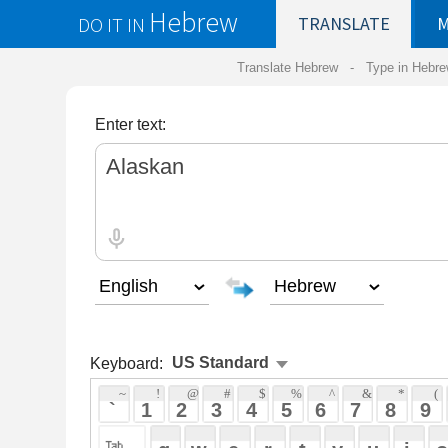
Hebrew
DO IT IN
TRANSLATE
MY
SAVED
WO
Translate Hebrew -
Type in Hebrew
-
Hebrew Tr
Enter text:
Keyboard:
 ~ 
 ! 
 @ 
 # 
 $ 
 % 
 ^ 
 & 
 * 
 ( 
 ) 
 _ 
 ` 
 1 
 2 
 3 
 4 
 5 
 6 
 7 
 8 
 9 
 0 
 - 
 =
 { 
 q 
 w 
 e 
 r 
 t 
 y 
 u 
 i 
 o 
 p 
 [ 
 : 
 "
 a 
 s 
 d 
 f 
 g 
 h 
 j 
 k 
 l 
 ; 
 ' 
 < 
 > 
 ? 
 z 
 x 
 c 
 v 
 b 
 n 
 m 
 , 
 . 
 / 