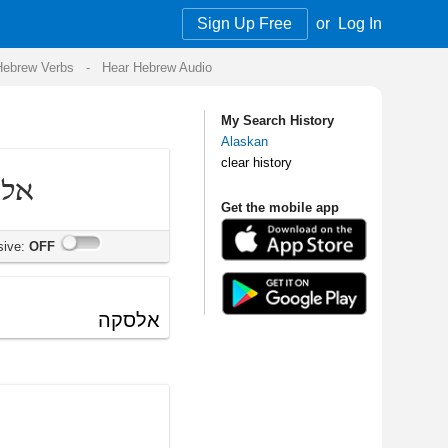
Sign Up Free
or
Log In
Audio
My Search History
Alaskan
clear history
Get the mobile app