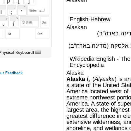
Alaskan
(ת')
של אלסקה (מדינה בארה"ב)
(ש"ע)
יליד או תושב אלסקה (מדינה בארה"ב)
oard!
Wikipedia English - The Free
Encyclopedia
Alaska
Alaska
(, (
Alyaska
) is an
exclave
and
a
state
of the
United States of
America
located west of
Canada
in the
extreme northwest portion of
North
America
. A state of superlatives, it has the
largest
area
, the highest mountain and
greatest difference in elevation, the most
extensive wilderness, and the most lakes,
shoreline, and wetlands of any state.
Conversely, it has the lowest population
density.
®
This article uses material from
Wikipedia
and is licensed under the
GNU Free
Documentation License