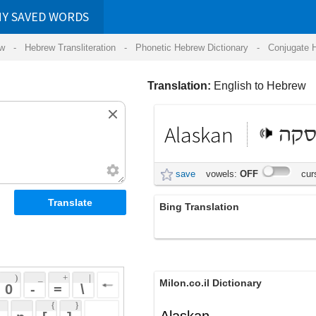
RDS
ansliteration
- Phonetic Hebrew Dictionary -
Conjugate Hebrew Verbs
-
Hear Hebrew 
Translation:
English to Hebrew
Alaskan
אלסקה
save
vowels:
OFF
cursive:
OFF
Bing Translation
אלסקה
 + 
 | 
Milon.co.il Dictionary
 
 \ 
 } 
Alaskan
 ] 
 
English-Hebrew