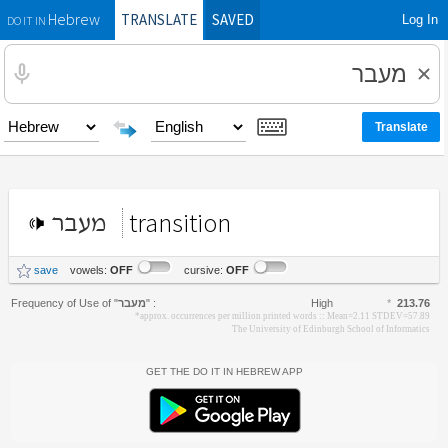
TRANSLATE
SAVED
Log In
Hebrew
DO IT IN
transition
מעבר
save
vowels:
OFF
cursive:
OFF
Frequency of Use of
"
מעבר
"
:
High
*
213.76
*approx. occurrences per million printed words :: Mean=2.11 STDEV=57.89
The University of Edinburgh School of Informatics
Get the Do It In Hebrew App