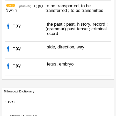
הָעֳבַר
to be transported, to be
verb
(haavar)
transferred ; to be transmitted
הופעל
the past ; past, history, record ;
עָבָר
(grammar) past tense ; criminal
record
side, direction, way
עֵבֶר
fetus, embryo
עֻבָּר
Milon.co.il Dictionary
מעבר