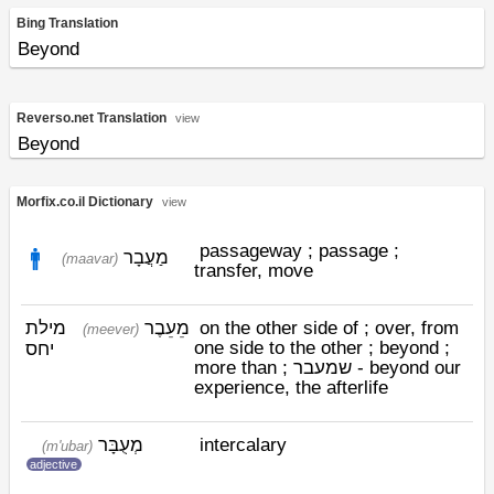
Bing Translation
Beyond
Reverso.net Translation
view
Beyond
Morfix.co.il Dictionary
view
passageway ; passage ;
מַעֲבָר
(maavar)
transfer, move
מילת
מֵעֵבֶר
on the other side of ; over, from
(meever)
one side to the other ; beyond ;
יחס
more than ; שמעבר - beyond our
experience, the afterlife
מְעֻבָּר
intercalary
(m'ubar)
adjective