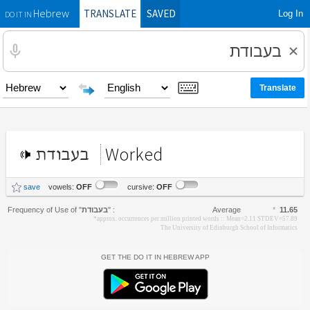
TRANSLATE
SAVED
Log In
Hebrew
DO IT IN
Worked
בעבודת
save
vowels:
OFF
cursive:
OFF
Frequency of Use of
"
בעבודת
"
:
Average
*
11.65
*approx. occurrences per million printed words :: Mean=2.11 STDEV=57.89
The University of Edinburgh School of Informatics
Get the Do It In Hebrew App