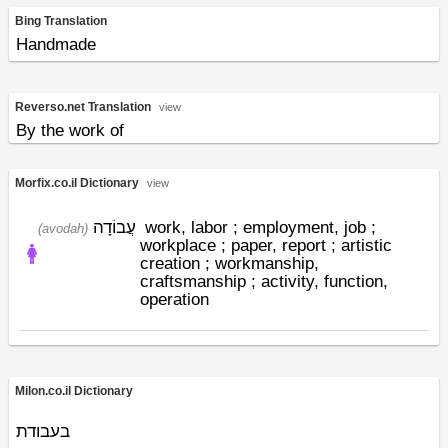
Bing Translation
Handmade
Reverso.net Translation
view
By the work of
Morfix.co.il Dictionary
view
עֲבוֹדָה
work, labor ; employment, job ;
(avodah)
workplace ; paper, report ; artistic
creation ; workmanship,
craftsmanship ; activity, function,
operation
Milon.co.il Dictionary
בעבודת