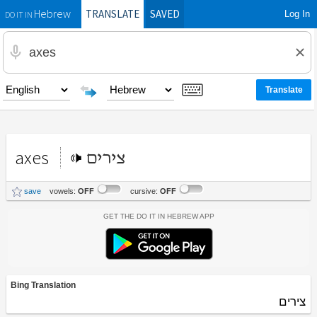
TRANSLATE
SAVED
Log In
Hebrew
DO IT IN
axes
צירים
save
vowels:
OFF
cursive:
OFF
Get the Do It In Hebrew App
Bing Translation
צירים