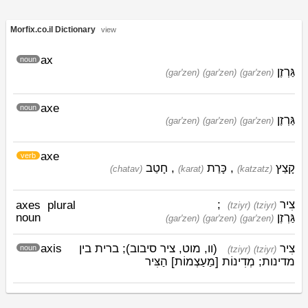
Morfix.co.il Dictionary
view
ax
noun
גַּרְזֶן
(gar'zen)
(gar'zen)
(gar'zen)
axe
noun
גַּרְזֶן
(gar'zen)
(gar'zen)
(gar'zen)
axe
verb
חָטַב
,
כָּרַת
,
קָצַץ
(chatav)
(karat)
(katzatz)
;
צִיר
axes
plural
(tziyr)
(tziyr)
noun
גַּרְזֶן
(gar'zen)
(gar'zen)
(gar'zen)
axis
(וו, מוט, ציר סיבוב); ברית בין
צִיר
noun
(tziyr)
(tziyr)
מדינות; מְדִינוֹת [מַעַצְמוֹת] הַצִּיר