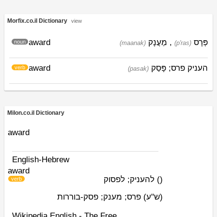
Morfix.co.il Dictionary
view
award
מַעֲנָק
,
פְּרָס
noun
(maanak)
(p'ras)
award
פָּסַק
העניק פרס;
verb
(pasak)
Milon.co.il Dictionary
award
English-Hebrew
award
להעניק; לפסוק
)
(
verb
(ש"ע)
פרס; מענק; פסק-בוררות
Wikipedia English - The Free