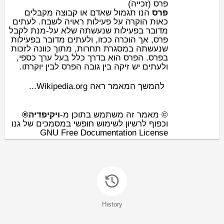
פרס (זכייה)
פרס
הנו תגמול ש
אדם
או קבוצה מקבלים
כאות הוקרה על פעילות ראויה לשבח. לעתים
מדובר בפעילות שנעשתה שלא על-מנת לקבל
פרס, אך הוכרה ככזו, ולעתים מדובר בפעילות
שנעשתה במסגרת
תחרות
, מתוך כוונה לזכות
,
כספי
בפרס. הפרס הוא בדרך כלל בעל ערך
ולעתים יש זיקה בין גובה הפרס לבין יוקרתו.
להמשך המאמר ראה Wikipedia.org...
© מאמר זה משתמש בתוכן מ-
ויקיפדיה®
וכפוף לרשיון לשימוש חופשי במסמכים של גנו
GNU Free Documentation License
History