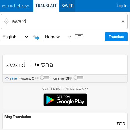
TRANSLATE
SAVED
Log In
Hebrew
DO IT IN
award
פרס
save
vowels:
OFF
cursive:
OFF
Get the Do It In Hebrew App
Bing Translation
פרס