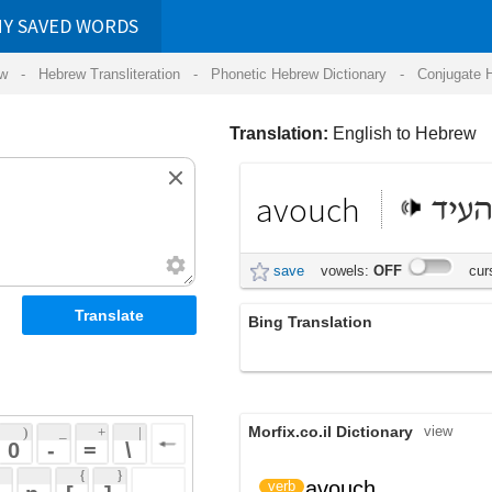
RDS
ansliteration
- Phonetic Hebrew Dictionary -
Conjugate Hebrew Verbs
-
Hear Hebrew 
Translation:
English to Hebrew
avouch
להעיד
save
vowels:
OFF
cursive:
OFF
Bing Translation
avouch
Morfix.co.il Dictionary
view
 + 
 | 
 
 \ 
 } 
,
עָרַב
avouch
verb
(arav)
 ] 
הִכְרִיז
(hikh'riyz)
 