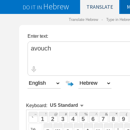
Hebrew
DO IT IN
TRANSLATE
MY
SAVED
WO
Translate Hebrew -
Type in Hebrew
-
Hebrew Tr
Enter text:
Keyboard:
 ~ 
 ! 
 @ 
 # 
 $ 
 % 
 ^ 
 & 
 * 
 ( 
 ) 
 _ 
 ` 
 1 
 2 
 3 
 4 
 5 
 6 
 7 
 8 
 9 
 0 
 - 
 =
 { 
 q 
 w 
 e 
 r 
 t 
 y 
 u 
 i 
 o 
 p 
 [ 
 : 
 "
 a 
 s 
 d 
 f 
 g 
 h 
 j 
 k 
 l 
 ; 
 ' 
 < 
 > 
 ? 
 z 
 x 
 c 
 v 
 b 
 n 
 m 
 , 
 . 
 / 