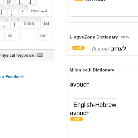
LingvoZone Dictionary
view
לַעֲרוֹב
verb
(laarov)
oard!
Milon.co.il Dictionary
avouch
English-Hebrew
avouch
לערוב; להכריז
)
(
verb