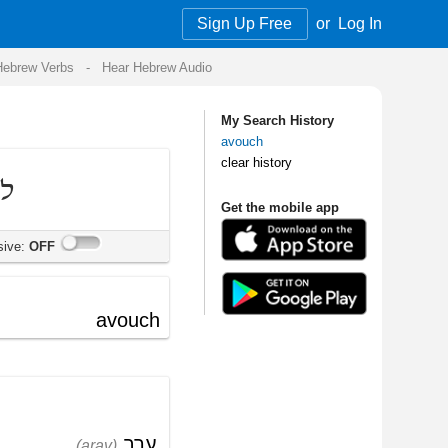
Sign Up Free
or
Log In
Audio
My Search History
avouch
clear history
Get the mobile app