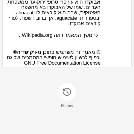
אבוקדו
הוא
עץ
פרי
טרופי
ירוק-עד
ממשפחת
ה
עריים
. שמו של האבוקדו בא מהשפה
האצטקית, שבה הוא קוראים לו ahuacatl,
ובספרדית, aguacate, אך ברוב השפות לפרי
קוראים אבוקדו.
להמשך המאמר ראה Wikipedia.org...
© מאמר זה משתמש בתוכן מ-
ויקיפדיה®
וכפוף לרשיון לשימוש חופשי במסמכים של גנו
GNU Free Documentation License
History