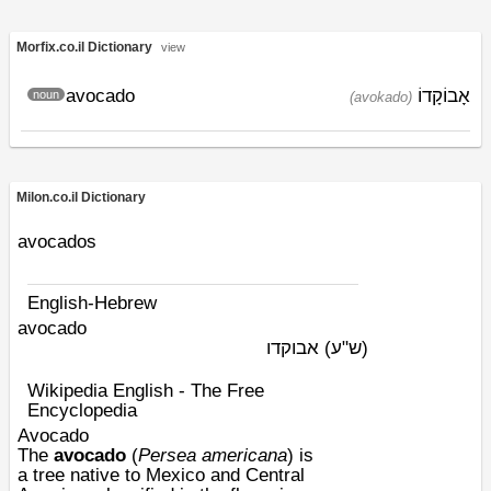
Morfix.co.il Dictionary
view
avocado
אָבוֹקָדוֹ
noun
(avokado)
Milon.co.il Dictionary
avocados
English-Hebrew
avocado
(ש"ע)
אבוקדו
Wikipedia English - The Free
Encyclopedia
Avocado
The
avocado
(
Persea americana
) is
a
tree
native to
Mexico
and
Central