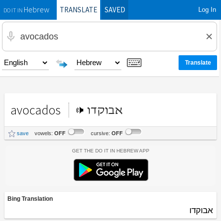
TRANSLATE
SAVED
Log In
Hebrew
DO IT IN
avocados
אבוקדו
save
vowels:
OFF
cursive:
OFF
Get the Do It In Hebrew App
Bing Translation
אבוקדו