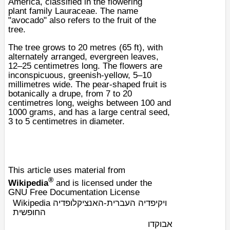
America
, classified in the
flowering
plant
family
Lauraceae
. The name
"avocado" also refers to the fruit of the
tree.
The tree grows to 20
metres
(65
ft
), with
alternately arranged,
evergreen
leaves
,
12–25 centimetres long. The
flowers
are
inconspicuous, greenish-yellow, 5–10
millimetres wide. The
pear
-shaped fruit is
botanically a
drupe
, from 7 to 20
centimetres long, weighs between 100 and
1000 grams, and has a large central
seed
,
3 to 5 centimetres in diameter.
This article uses material from
®
Wikipedia
and is licensed under the
GNU Free Documentation License
Wikipedia ויקיפדיה העברית-האנציקלופדיה
החופשית
אבוקדו