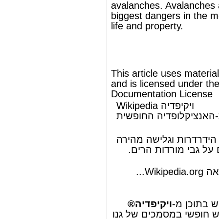
Documentation License
Wikipedia ויקיפדיה
העברית-האנציקלופדיה החופשית
מפולת שלגים
מפולת שלגים
היא הידרדרות וגלישה מהירה
.
הרים
גדולים על גבי מורדות
שלג
של גושי
להמשך המאמר ראה Wikipedia.org...
© מאמר זה משתמש בתוכן מ-
ויקיפדיה®
וכפוף לרשיון לשימוש חופשי במסמכים של גנו
GNU Free Documentation License
ords
Dictionary
Features
Pricing
Help
Contact Us
|
|
|
|
|
t © 2026 PellaWorks, LLC |
Terms of Use
Privacy Policy
nslate Hebrew, Type in Hebrew, Phonetic Typing and Phonetic Hebrew Translation Tool