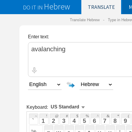
Hebrew
DO IT IN
TRANSLATE
MY
SAVED
WO
Translate Hebrew -
Type in Hebrew
-
Hebrew Tr
Enter text:
Keyboard:
 ~ 
 ! 
 @ 
 # 
 $ 
 % 
 ^ 
 & 
 * 
 ( 
 ) 
 _ 
 ` 
 1 
 2 
 3 
 4 
 5 
 6 
 7 
 8 
 9 
 0 
 - 
 =
 { 
 q 
 w 
 e 
 r 
 t 
 y 
 u 
 i 
 o 
 p 
 [ 
 : 
 "
 a 
 s 
 d 
 f 
 g 
 h 
 j 
 k 
 l 
 ; 
 ' 
 < 
 > 
 ? 
 z 
 x 
 c 
 v 
 b 
 n 
 m 
 , 
 . 
 / 