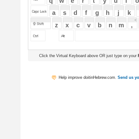
Click the Virtual Keyboard above OR just type on your
Physical Keyb
Help improve doitinHebrew.com.
Send us your Feedback