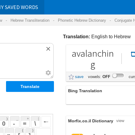
RDS
ansliteration
- Phonetic Hebrew Dictionary -
Conjugate Hebrew Verbs
-
Hear Hebrew 
Translation:
English to Hebrew
avalanchin
מפולת
שלגים
g
save
vowels:
OFF
cursive:
OFF
Bing Translation
avalanching
 + 
 | 
Morfix.co.il Dictionary
view
 
 \ 
 } 
 ] 
,
נָפַל
avalanche
verb
(nafal)
הִתְמוֹטֵט
 
(hit'motet)