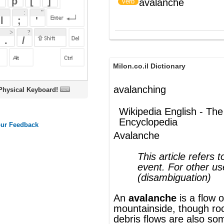
Milon.co.il Dictionary
avalanching
oard!
Wikipedia English - The Free
Encyclopedia
Avalanche
This article refers to the natural
event. For other uses, see
Avalanche
(disambiguation)
An
avalanche
is a flow of snow down a
mountainside, though rock slides and
debris flows are also sometimes called
avalanches. Avalanches are one of the
biggest dangers in the
mountains
for both
life and property.
®
This article uses material from
Wikipedia
and is licensed under the
GNU Free