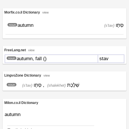
Morfix.co.il Dictionary
view
autumn
סְתָו
noun
(s'tav)
FreeLang.net
view
autumn, fall (
)
stav
noun
LingvoZone Dictionary
view
סְתָו
,
שַׁלֶכֶת
noun
(s'tav)
(shalekhet)
Milon.co.il Dictionary
autumn