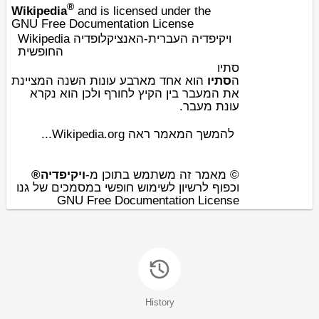
®
Wikipedia
and is licensed under the
GNU Free Documentation License
Wikipedia ויקיפדיה העברית-האנציקלופדיה
החופשית
סתיו
ה
סתיו
הוא אחד מארבע
עונות השנה
המציינת
את המעבר בין ה
קיץ
ל
חורף
ולכן הוא נקרא
עונת מעבר.
להמשך המאמר ראה Wikipedia.org...
© מאמר זה משתמש בתוכן מ-
ויקיפדיה®
וכפוף לרשיון לשימוש חופשי במסמכים של גנו
GNU Free Documentation License
History