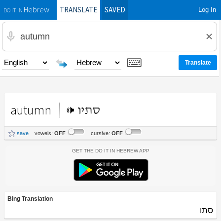
TRANSLATE
SAVED
Log In
Hebrew
DO IT IN
autumn
סתיו
save
vowels:
OFF
cursive:
OFF
Get the Do It In Hebrew App
Bing Translation
סתו