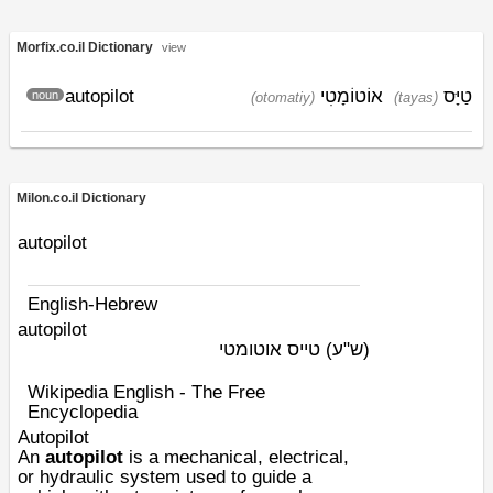
Morfix.co.il Dictionary
view
autopilot
אוֹטוֹמָטִי
טַיָּס
noun
(otomatiy)
(tayas)
Milon.co.il Dictionary
autopilot
English-Hebrew
autopilot
(ש"ע)
טייס אוטומטי
Wikipedia English - The Free
Encyclopedia
Autopilot
An
autopilot
is a mechanical, electrical,
or hydraulic system used to guide a