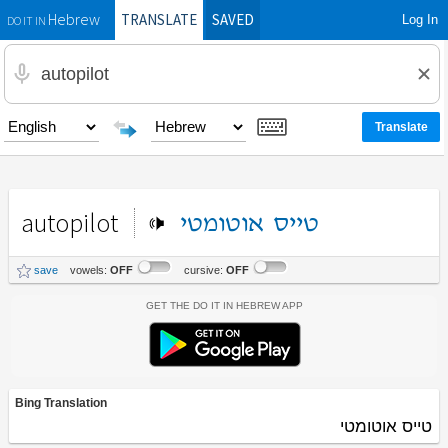
TRANSLATE
SAVED
Log In
Hebrew
DO IT IN
autopilot
טייס
אוטומטי
save
vowels:
OFF
cursive:
OFF
Get the Do It In Hebrew App
Bing Translation
טייס אוטומטי