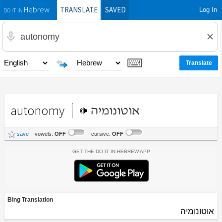
TRANSLATE
SAVED
Log In
Hebrew
DO IT IN
autonomy
אוטונומיה
save
vowels:
OFF
cursive:
OFF
Get the Do It In Hebrew App
Bing Translation
אוטונומיה