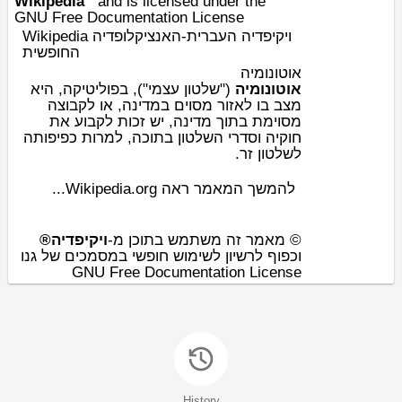
Wikipedia
and is licensed under the
GNU Free Documentation License
Wikipedia ויקיפדיה העברית-האנציקלופדיה
החופשית
אוטונומיה
אוטונומיה
("שלטון עצמי"), ב
פוליטיקה
, היא
מצב בו לאזור מסוים ב
מדינה
, או לקבוצה
מסוימת בתוך מדינה, יש זכות לקבוע את
חוקיה וסדרי השלטון בתוכה, למרות כפיפותה
לשלטון זר.
להמשך המאמר ראה Wikipedia.org...
© מאמר זה משתמש בתוכן מ-
ויקיפדיה®
וכפוף לרשיון לשימוש חופשי במסמכים של גנו
GNU Free Documentation License
History