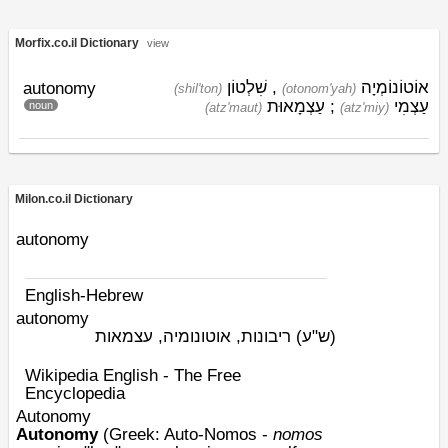
Morfix.co.il Dictionary
view
שִׁלְטוֹן
,
אוֹטוֹנוֹמְיָה
autonomy
(shil'ton)
(otonom'yah)
עַצְמָאוּת
;
עַצְמִי
noun
(atz'maut)
(atz'miy)
Milon.co.il Dictionary
autonomy
English-Hebrew
autonomy
(ש"ע)
ריבונות, אוטונומיה, עצמאות
Wikipedia English - The Free
Encyclopedia
Autonomy
Autonomy
(
Greek
: Auto-
Nomos
-
nomos