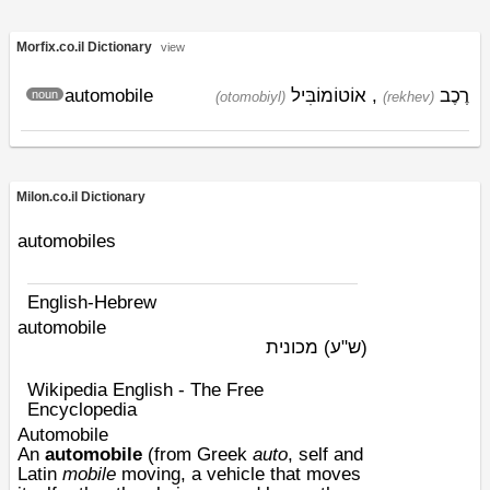
Morfix.co.il Dictionary
view
automobile
אוֹטוֹמוֹבִּיל
,
רֶכֶב
noun
(otomobiyl)
(rekhev)
Milon.co.il Dictionary
automobiles
English-Hebrew
automobile
(ש"ע)
מכונית
Wikipedia English - The Free
Encyclopedia
Automobile
An
automobile
(from Greek
auto
, self and
Latin
mobile
moving, a vehicle that moves