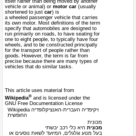
itself rather than being moved by another
vehicle or animal) or
motor car
(usually
shortened to just
car
) is
a
wheeled
passenger
vehicle
that carries
its own
motor
. Most definitions of the term
specify that automobiles are designed to
run primarily on roads, to have seating for
one to eight people, to typically have four
wheels, and to be constructed principally
for the
transport
of people rather than
goods. However, the term is far from
precise because there are many types of
vehicles that do similar tasks.
This article uses material from
®
Wikipedia
and is licensed under the
GNU Free Documentation License
Wikipedia ויקיפדיה העברית-האנציקלופדיה
החופשית
מכונית
מכונית
היא
כלי רכב
יבשתי
בעל
מנוע
ו
גלגל
ים, המיועד לשאת נוסעים או