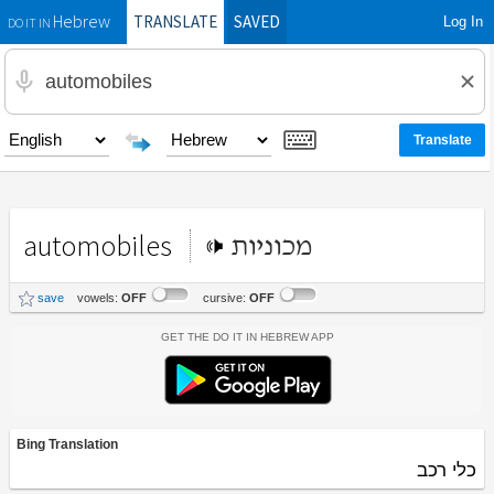
TRANSLATE
SAVED
Log In
Hebrew
DO IT IN
automobiles
מכוניות
save
vowels:
OFF
cursive:
OFF
Get the Do It In Hebrew App
Bing Translation
כלי רכב