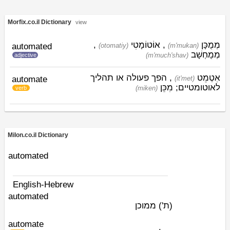
Morfix.co.il Dictionary
view
,
אוֹטוֹמָטִי
,
מְמֻכָּן
automated
(otomatiy)
(m'mukan)
מְמֻחְשָׁב
(m'much'shav)
adjective
אִטְמֵט
, הפך פעולה או תהליך
automate
(it'met)
לאוטומטיים;
מִכֵּן
(miken)
verb
Milon.co.il Dictionary
automated
English-Hebrew
automated
(ת')
ממוכן
automate