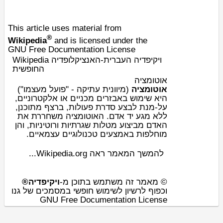
This article uses material from
®
Wikipedia
and is licensed under the
GNU Free Documentation License
Wikipedia ויקיפדיה העברית-האנציקלופדיה
החופשית
אוטומציה
אוטומציה
(מ
יוונית
עתיקה - "פועל מעצמו")
,
אלקטרוניים
היא שימוש באבזרים מכניים או
על-מנת לבצע סדרת פעולות, ברצף מתוכנן,
ללא מגע יד
אדם
. האוטומציה משחררת את
האדם מביצוע מטלות שגרתיות ורוטיניות, והן
מוחלפות באמצעים טכנולוגיים עצמאיים.
להמשך המאמר ראה Wikipedia.org...
© מאמר זה משתמש בתוכן מ-
ויקיפדיה®
וכפוף לרשיון לשימוש חופשי במסמכים של גנו
GNU Free Documentation License