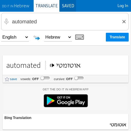
TRANSLATE
SAVED
Log In
Hebrew
DO IT IN
automated
אוטומטי
save
vowels:
OFF
cursive:
OFF
Get the Do It In Hebrew App
Bing Translation
אוטומטי