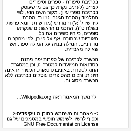
סיפורים
ים ו
ספר
-
סיפורת
בכתיבת
קצרים
(לעתים נקרא כך גם מי שעוסק
בכתיבת
ספרי עיון
). מקור השם הוא, לפי
מסכת
ט"ו ב' ו
מסכת חגיגה
(
תלמוד
ה
פרשת
מדרש תנחומא
(
מדרש
ל' א') וה
קידושין
בשלח ט"ז), החכמים הראשונים שנקראו
סופרים, כי היו סופרים את כל
ה
אותיות
שב
תורה
. אף על פי כן, לפי מחקרים
מודרניים, המילה בנויה על המילה ספר, אשר
שאולה מאכדית.
הכשרה לכתיבה של ספרות יפה ניתנת
בסדנאות המיועדות למטרה זו, וכן במסגרת
החוג לספרות ב
אוניברסיטאות
. הכשרה זו אינה
חיונית, ורבים מהסופרים עוסקים בכתיבה ללא
הכשרה מסוג זה.
להמשך המאמר ראה Wikipedia.org...
© מאמר זה משתמש בתוכן מ-
ויקיפדיה®
וכפוף לרשיון לשימוש חופשי במסמכים של גנו
GNU Free Documentation License