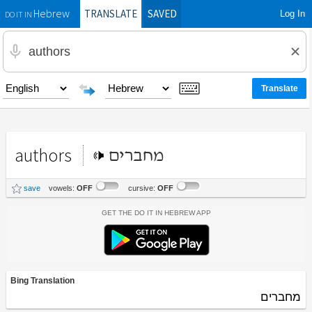
TRANSLATE
SAVED
Log In
Hebrew
DO IT IN
authors
מחברים
save
vowels:
OFF
cursive:
OFF
Get the Do It In Hebrew App
Bing Translation
מחברים