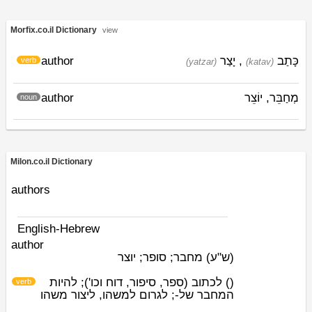
Morfix.co.il Dictionary
view
author
יָצַר
,
כָּתַב
verb
(yatzar)
(katav)
author
מְחַבֵּר, יוֹצֵר
noun
Milon.co.il Dictionary
authors
English-Hebrew
author
(ש"ע)
מחבר; סופר; יוצר
לכתוב (ספר, סיפור, דוח וכו'); להיות
)
(
verb
המחבר של-; לגרום למשהו, ליצור משהו