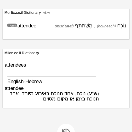
Morfix.co.il Dictionary
view
attendee
מִשְׁתַּתֵּף
,
נוֹכֵחַ
noun
(mish'tatef)
(nokheach)
Milon.co.il Dictionary
attendees
English-Hebrew
attendee
(ש"ע)
נוכח, אחד הנוכח באירוע מיוחד, אחד
הנוכח בזמן או מקום מסוים