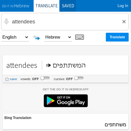
TRANSLATE
SAVED
Log In
Hebrew
DO IT IN
attendees
המשתתפים
save
vowels:
OFF
cursive:
OFF
Get the Do It In Hebrew App
Bing Translation
משתתפים