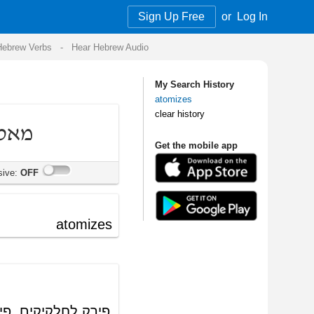
Sign Up Free
or
Log In
Audio
My Search History
atomizes
clear history
Get the mobile app