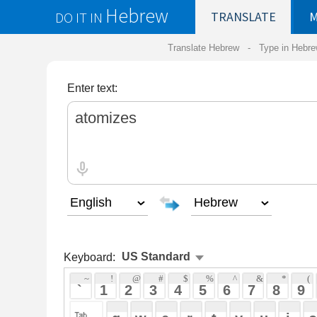
Hebrew
DO IT IN
TRANSLATE
MY
SAVED
WO
Translate Hebrew -
Type in Hebrew
-
Hebrew Tr
Enter text:
Keyboard:
 ~ 
 ! 
 @ 
 # 
 $ 
 % 
 ^ 
 & 
 * 
 ( 
 ) 
 _ 
 ` 
 1 
 2 
 3 
 4 
 5 
 6 
 7 
 8 
 9 
 0 
 - 
 =
 { 
 q 
 w 
 e 
 r 
 t 
 y 
 u 
 i 
 o 
 p 
 [ 
 : 
 "
 a 
 s 
 d 
 f 
 g 
 h 
 j 
 k 
 l 
 ; 
 ' 
 < 
 > 
 ? 
 z 
 x 
 c 
 v 
 b 
 n 
 m 
 , 
 . 
 / 