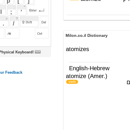
Milon.co.il Dictionary
atomizes
oard!
English-Hebrew
atomize (Amer.)
להפריד לחלקיקים
)
(
verb
ords
Dictionary
Features
Pricing
Help
Contact Us
|
|
|
|
|
t © 2026 PellaWorks, LLC |
Terms of Use
Privacy Policy