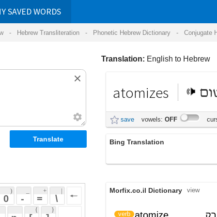
RDS
ansliteration
- Phonetic Hebrew Dictionary -
Conjugate Hebrew Verbs
-
Hear Hebrew 
Translation:
English to Hebrew
atomizes
מאטום
save
vowels:
OFF
cursive:
OFF
Bing Translation
atomizes
Morfix.co.il Dictionary
view
 + 
 | 
 
 \ 
 } 
atomize
פירק לחלקיקים, פירק
verb
 ] 
לאטומים
 