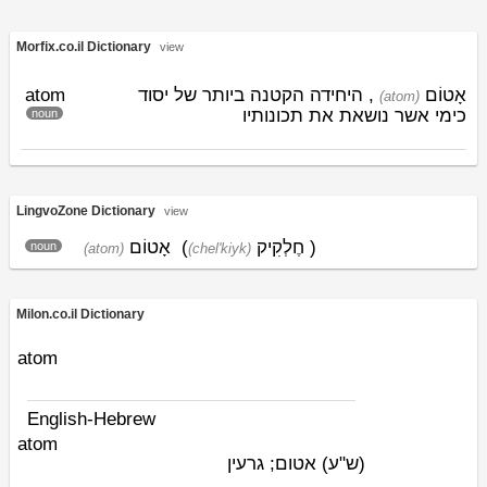
Morfix.co.il Dictionary
view
atom
, היחידה הקטנה ביותר של יסוד
אָטוֹם
(atom)
כימי אשר נושאת את תכונותיו
noun
LingvoZone Dictionary
view
אָטוֹם
(
חֶלְקִיק
)
noun
(atom)
(chel'kiyk)
Milon.co.il Dictionary
atom
English-Hebrew
atom
(ש"ע)
אטום; גרעין