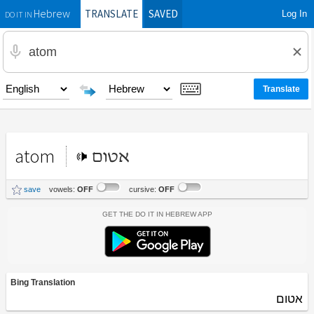
TRANSLATE
SAVED
Log In
Hebrew
DO IT IN
atom
אטום
save
vowels:
OFF
cursive:
OFF
Get the Do It In Hebrew App
Bing Translation
אטום