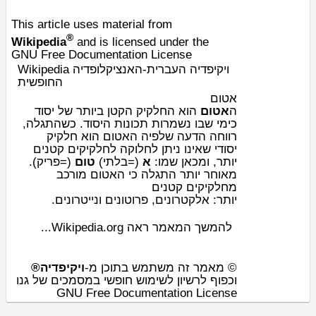
This article uses material from
®
Wikipedia
and is licensed under the
GNU Free Documentation License
Wikipedia ויקיפדיה העברית-האנציקלופדיה
החופשית
אטום
ה
אטום
הוא ה
חלקיק
הקטן ביותר של
יסוד
כימי
שבו נשמרות תכונות היסוד. כשהתגלה,
רווחה הדעה שלפיה האטום הוא
חלקיק
יסודי
שאינו ניתן לחלוקה לחלקיקים קטנים
יותר, ומכאן שמו:
א
(=בלתי)
טום
(=פריק).
מאוחר יותר התגלה כי האטום מורכב
מחלקיקים קטנים
.
נייטרונים
ו
פרוטונים
,
אלקטרונים
יותר:
להמשך המאמר ראה Wikipedia.org...
© מאמר זה משתמש בתוכן מ-
ויקיפדיה®
וכפוף לרשיון לשימוש חופשי במסמכים של גנו
GNU Free Documentation License