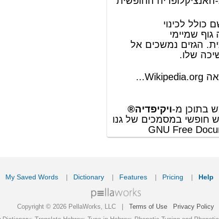
ords
Dictionary
Features
Pricing
Help
Contact Us
|
|
|
|
|
t © 2026 PellaWorks, LLC |
Terms of Use
Privacy Policy
nslate Hebrew, Type in Hebrew, Phonetic Typing and Phonetic Hebrew Translation Tool