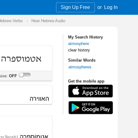
Sign Up Free
or
Log In
Audio
My Search History
atmosphere
clear history
Similar Words
atmospheres
Get the mobile app