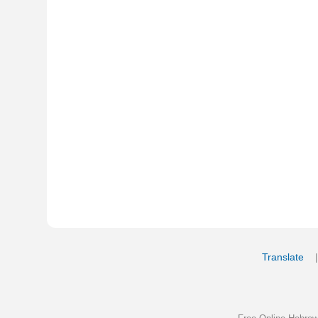
Translate
My Saved W
|
Copyrigh
Free Online Hebrew Dictionary: Tra