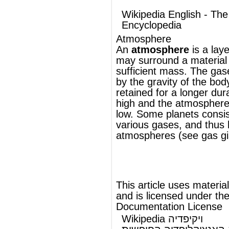
retained for a longer duration if gravity is
high and the atmosphere's temperature is
low. Some
planets
consist mainly of
various gases, and thus have very deep
atmospheres (see
gas giants
).
®
This article uses material from
Wikipedia
and is licensed under the
GNU Free
Documentation License
Wikipedia ויקיפדיה
העברית-האנציקלופדיה החופשית
אטמוספירה
אטמוספירה
היא שם כולל לכינוי
שכבת
גזים
המקיפה גוף שמיימי
בעל
מסה
משמעותית. הגזים נמשכים אל
הגוף בגלל
כוח המשיכה
שלו.
להמשך המאמר ראה Wikipedia.org...
© מאמר זה משתמש בתוכן מ-
ויקיפדיה®
וכפוף לרשיון לשימוש חופשי במסמכים של גנו
GNU Free Documentation License