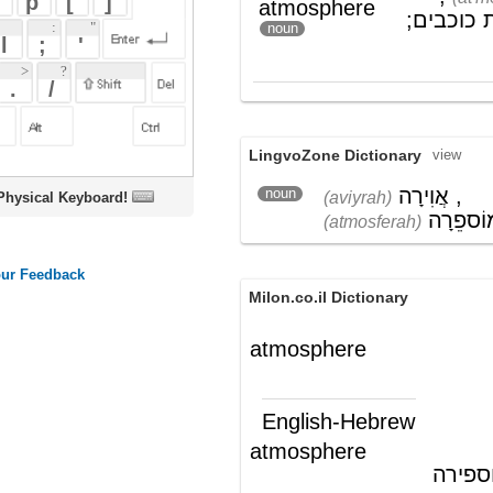
LingvoZone Dictionary
view
אֲוִירָה
,
noun
(aviyrah)
oard!
אַטמוֹספֵרָה
(atmosferah)
Milon.co.il Dictionary
atmosphere
English-Hebrew
atmosphere
(ש"ע)
אווירה, אטמוספירה
Wikipedia English - The Free
Encyclopedia
Atmosphere
An
atmosphere
is a layer of
gases
that
may surround a material body of
sufficient
mass
. The gases are attracted
by the
gravity
of the body, and are