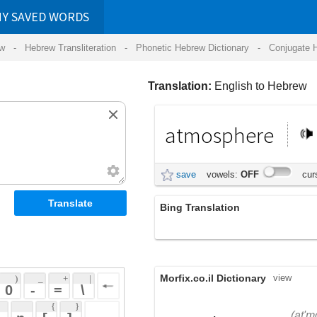
RDS
ansliteration
- Phonetic Hebrew Dictionary -
Conjugate Hebrew Verbs
-
Hear Hebrew 
Translation:
English to Hebrew
atmosphere
אטמוספרה
save
vowels:
OFF
cursive:
OFF
Bing Translation
האווירה
Morfix.co.il Dictionary
view
 + 
 | 
 
 \ 
 } 
,
אַטְמוֹסְפֶרָה
(at'mos'ferah)
 ] 
atmosphere
שכבת גזים העוטפת כוכבים;
 
noun
אֲוִירָה
(aviyrah)