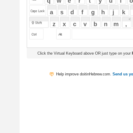
Click the Virtual Keyboard above OR just type on your
Physical Keyb
Help improve doitinHebrew.com.
Send us your Feedback