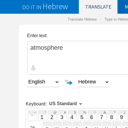
Hebrew
DO IT IN
TRANSLATE
MY
SAVED
WO
Translate Hebrew -
Type in Hebrew
-
Hebrew Tr
Enter text:
Keyboard:
 ~ 
 ! 
 @ 
 # 
 $ 
 % 
 ^ 
 & 
 * 
 ( 
 ) 
 _ 
 ` 
 1 
 2 
 3 
 4 
 5 
 6 
 7 
 8 
 9 
 0 
 - 
 =
 { 
 q 
 w 
 e 
 r 
 t 
 y 
 u 
 i 
 o 
 p 
 [ 
 : 
 "
 a 
 s 
 d 
 f 
 g 
 h 
 j 
 k 
 l 
 ; 
 ' 
 < 
 > 
 ? 
 z 
 x 
 c 
 v 
 b 
 n 
 m 
 , 
 . 
 / 