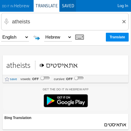
TRANSLATE
SAVED
Log In
Hebrew
DO IT IN
atheists
אתאיסטים
save
vowels:
OFF
cursive:
OFF
Get the Do It In Hebrew App
Bing Translation
אתאיסטים