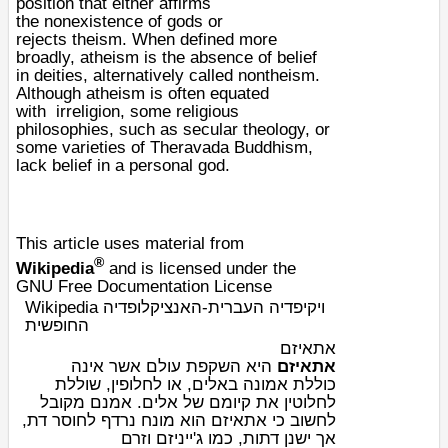
position that either affirms
the
nonexistence
of
gods
or
rejects
theism
. When defined more
broadly, atheism is the absence of belief
in
deities
, alternatively called
nontheism
.
Although atheism is often equated
with
irreligion
, some
religious
philosophies
, such as
secular theology
, or
some varieties of
Theravada Buddhism
,
lack belief in a
personal god
.
This article uses material from
®
Wikipedia
and is licensed under the
GNU Free Documentation License
Wikipedia ויקיפדיה העברית-האנציקלופדיה
החופשית
אתאיזם
אתאיזם
היא השקפת עולם אשר אינה
כוללת
אמונה
ב
אל
ים, או לחלופין, שוללת
לחלוטין את קיומם של אלים. אמנם מקובל
,
חוסר דת
לחשוב כי אתאיזם הוא מונח נרדף ל
אך ישנן
דת
ות, כמו
ג'ייניזם
וזרם