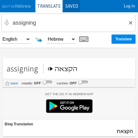
TRANSLATE
SAVED
Log In
Hebrew
DO IT IN
assigning
הקצאה
save
vowels:
OFF
cursive:
OFF
Get the Do It In Hebrew App
Bing Translation
הקצאת