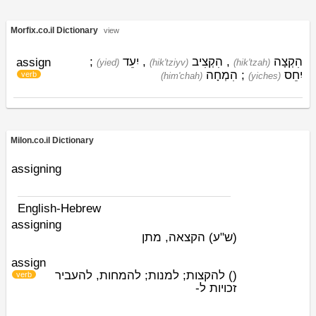
Morfix.co.il Dictionary
view
;
יִעֵד
,
הִקְצִיב
,
הִקְצָה
assign
(yied)
(hik'tziyv)
(hik'tzah)
הִמְחָה
;
יִחֵס
verb
(him'chah)
(yiches)
Milon.co.il Dictionary
assigning
English-Hebrew
assigning
(ש"ע)
הקצאה, מתן
assign
להקצות; למנות; להמחות, להעביר
)
(
verb
זכויות ל-