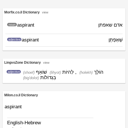
Morfix.co.il Dictionary
view
aspirant
אדם שאפתן
noun
aspirant
שְׁאַפְתָּן
adjective
LingvoZone Dictionary
view
שׁוֹאֵף
לִהיוֹת
,
הוֹלֵך
adjective
(shoef)
(lihyot)
(holekh)
בִּגְדוֹלוֹת
(big'dolot)
Milon.co.il Dictionary
aspirant
English-Hebrew