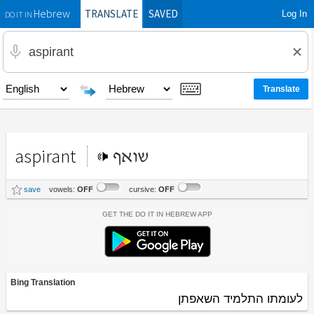
TRANSLATE
SAVED
Log In
Hebrew
DO IT IN
aspirant
שואף
save
vowels:
OFF
cursive:
OFF
Get the Do It In Hebrew App
Bing Translation
לעומתו התלמיד השאפתן