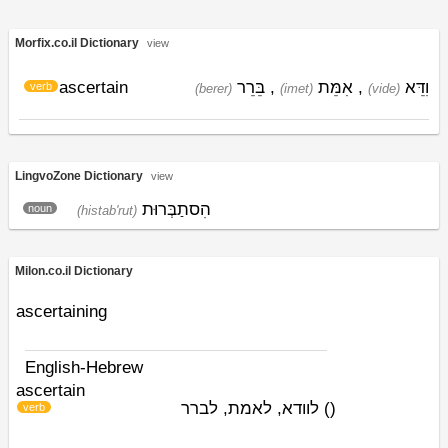
Morfix.co.il Dictionary
view
ascertain
בֵּרֵר
,
אִמֵּת
,
וִדֵּא
verb
(berer)
(imet)
(vide)
LingvoZone Dictionary
view
הִסתַבְּרוּת
noun
(histab'rut)
Milon.co.il Dictionary
ascertaining
English-Hebrew
ascertain
לוודא, לאמת, לברר
)
(
verb