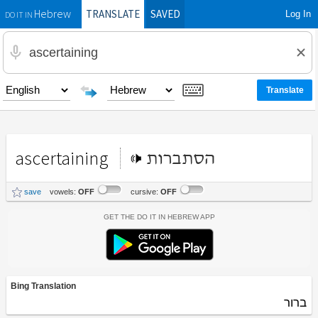
TRANSLATE
SAVED
Log In
Hebrew
DO IT IN
ascertaining
הסתברות
save
vowels:
OFF
cursive:
OFF
Get the Do It In Hebrew App
Bing Translation
ברור