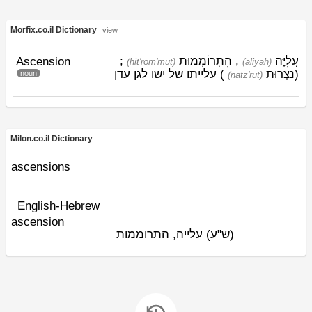
Morfix.co.il Dictionary
view
;
הִתְרוֹמְמוּת
,
עֲלִיָּה
Ascension
(hit'rom'mut)
(aliyah)
) עלייתו של ישו לגן עדן
נַצְרוּת
(
noun
(natz'rut)
Milon.co.il Dictionary
ascensions
English-Hebrew
ascension
(ש"ע)
עלייה, התרוממות