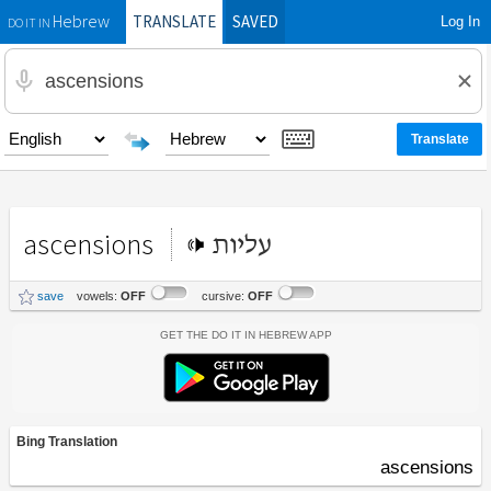
TRANSLATE
SAVED
Log In
Hebrew
DO IT IN
ascensions
עליות
save
vowels:
OFF
cursive:
OFF
Get the Do It In Hebrew App
Bing Translation
ascensions