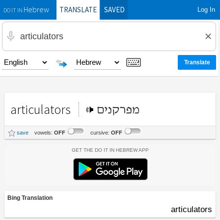
TRANSLATE
SAVED
Log In
Hebrew
DO IT IN
articulators
מפרקנים
save
vowels:
OFF
cursive:
OFF
Get the Do It In Hebrew App
Bing Translation
articulators