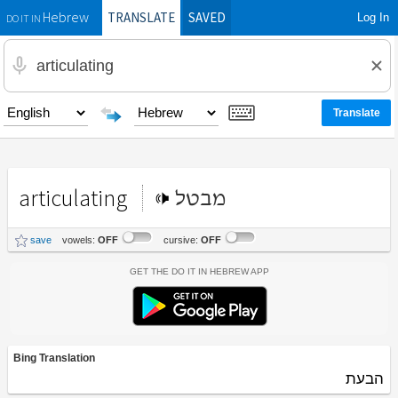
TRANSLATE
SAVED
Log In
Hebrew
DO IT IN
articulating
מבטל
save
vowels:
OFF
cursive:
OFF
Get the Do It In Hebrew App
Bing Translation
הבעת