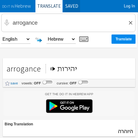
TRANSLATE
SAVED
Log In
Hebrew
DO IT IN
arrogance
יהירות
save
vowels:
OFF
cursive:
OFF
Get the Do It In Hebrew App
Bing Translation
היוהרה