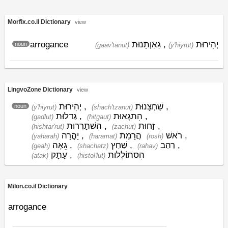
Morfix.co.il Dictionary
view
arrogance
גַּאַוְתָנוּת
,
יְהִירוּת
noun
(gaav'tanut)
(y'hiyrut)
LingvoZone Dictionary
view
יְהִירוּת
,
שַׁחְצָנוּת
,
noun
(y'hiyrut)
(shach'tzanut)
גַדלוּת
,
הִתגָאוּת
,
(gadlut)
(hitgaut)
הִשׁתָרְרוּת
,
זַחוּת
,
(hishtar'rut)
(zachut)
יָהֳרָה
,
הֲרָמַת
רֹאשׁ
,
(yaharah)
(haramat)
(rosh)
גֵאָה
,
שַׁחַץ
,
רַהַב
,
(geah)
(shachatz)
(rahav)
עָתָק
,
הִסתוֹלְלוּת
(atak)
(histol'lut)
Milon.co.il Dictionary
arrogance