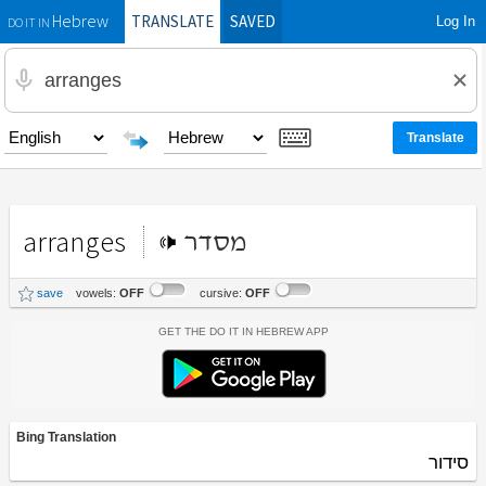
TRANSLATE
SAVED
Log In
Hebrew
DO IT IN
arranges
מסדר
save
vowels:
OFF
cursive:
OFF
Get the Do It In Hebrew App
Bing Translation
סידור