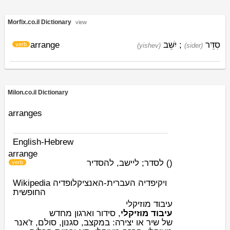
Morfix.co.il Dictionary
view
סִדֵּר
;
יִשֵּׁב
arrange
verb
(yishׁev)
(sider)
Milon.co.il Dictionary
arranges
English-Hebrew
arrange
(
)
לסדר; ליישב, להסדיר
verb
Wikipedia ויקיפדיה העברית-האנציקלופדיה
החופשית
עיבוד מוזיקלי
עיבוד מוזיקלי
, סידור וארגון מחדש
של
שיר
או
יצירה
: במקצב, סגנון,
סולם
,
ז'אנר