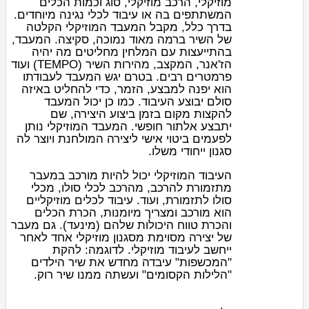
מוזיקלי
,
הרכב מוזיקלי
, סוג וכמות הכלים
המשתתפים בה או עיבוד ל
כלי נגינה
מיוחדים.
בדרך כלל, מקבל המעבד המוזיקלי הקלטה
של השיר ברמה מאוד נמוכה, סקיצה. המעבד,
בהתייעצות עם המלחין מחליטים מה יהיה
הז'אנר, המקצב, מהירות השיר (TEMPO) ועוד
פרמטרים רבים. בטרם יגש המעבד לעבודתו
הוא יפנה למבצע, הזמר, כדי להחליט באיזה
סולם יבוצע העיבוד. כמו כן יכול המעבד
להקצות מקום בזמן ביצוע היצירה, שם
יתבצע
אלתור
חופשי. המעבד המוזיקלי נותן
לפעמים ביטוי אישי ליצירה המולחנת ויוצר לה
סגנון ייחודי משלו.
העיבוד המוזיקלי יכול להיות מורכב במעבר
מ
תזמורת
ל
הרכב
, מהרכב לכלי סולו, מכלי
סולו לתזמורת, ועוד. עיבוד לכלים מוזיקליים
הוא מורכב ומצריך מיומנות, הכרת הכלים
והכרת טווח היכולות שלהם (מינעד). גם מעבר
של יצירה מסוימת מ
סגנון מוזיקלי
אחד לאחר
ייחשב לעיבוד מוזיקלי. לדוגמה: להקת
"
המכשפות
" עיבדה מחדש את שיר הילדים
"הלילות הקסומים" ועשתה ממנו שיר
רוק
.