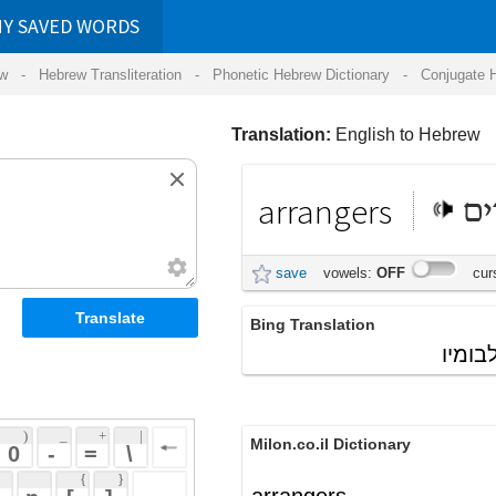
RDS
ansliteration
- Phonetic Hebrew Dictionary -
Conjugate Hebrew Verbs
-
Hear Hebrew 
Translation:
English to Hebrew
arrangers
מעבדים
save
vowels:
OFF
cursive:
OFF
Bing Translation
דבר שהיה נדיר באלבומיו
 + 
 | 
Milon.co.il Dictionary
 
 \ 
 } 
arrangers
 ] 
 
English-Hebrew