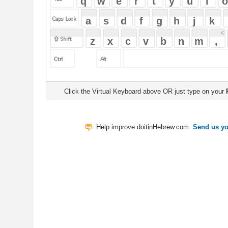
Click the Virtual Keyboard above OR just type on your
Physical Keyb
Help improve doitinHebrew.com.
Send us your Feedback