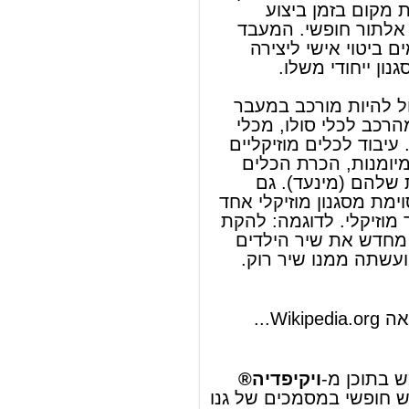
והכרת טווח היכולות שלהם (מינעד). גם
מעבר של יצירה מסוימת מ
סגנון מוזיקלי
אחד
לאחר ייחשב לעיבוד מוזיקלי. לדוגמה: להקת
"
המכשפות
" עיבדה מחדש את שיר הילדים
"הלילות הקסומים" ועשתה ממנו שיר
רוק
.
להמשך המאמר ראה Wikipedia.org...
© מאמר זה משתמש בתוכן מ-
ויקיפדיה®
וכפוף לרשיון לשימוש חופשי במסמכים של גנו
GNU Free Documentation License
ords
Dictionary
Features
Pricing
Help
Contact Us
|
|
|
|
|
t © 2026 PellaWorks, LLC |
Terms of Use
Privacy Policy
nslate Hebrew, Type in Hebrew, Phonetic Typing and Phonetic Hebrew Translation Tool