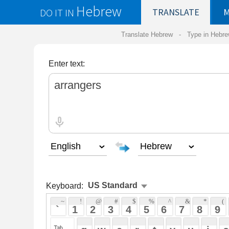
Hebrew
DO IT IN
TRANSLATE
MY
SAVED
WO
Translate Hebrew -
Type in Hebrew
-
Hebrew Tr
Enter text:
Keyboard:
 ~ 
 ! 
 @ 
 # 
 $ 
 % 
 ^ 
 & 
 * 
 ( 
 ) 
 _ 
 ` 
 1 
 2 
 3 
 4 
 5 
 6 
 7 
 8 
 9 
 0 
 - 
 =
 { 
 q 
 w 
 e 
 r 
 t 
 y 
 u 
 i 
 o 
 p 
 [ 
 : 
 "
 a 
 s 
 d 
 f 
 g 
 h 
 j 
 k 
 l 
 ; 
 ' 
 < 
 > 
 ? 
 z 
 x 
 c 
 v 
 b 
 n 
 m 
 , 
 . 
 / 