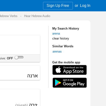
Sign Up Free
or
Log In
Audio
My Search History
arena
clear history
Similar Words
arenas
Get the mobile app