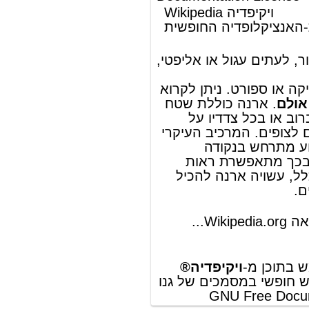
© מאמר זה משתמש בתוכן מ-
ויקיפדיה®
וכפוף לרשיון לשימוש חופשי במסמכים של גנו
GNU Free Documentation License
ords
Dictionary
Features
Pricing
Help
Contact Us
|
|
|
|
|
t © 2026 PellaWorks, LLC |
Terms of Use
Privacy Policy
nslate Hebrew, Type in Hebrew, Phonetic Typing and Phonetic Hebrew Translation Tool