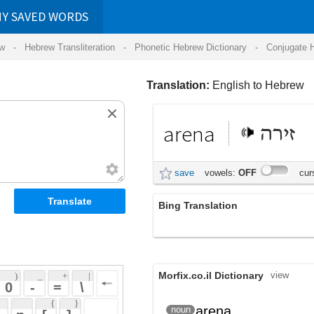
RDS
ansliteration
- Phonetic Hebrew Dictionary -
Conjugate Hebrew Verbs
-
Hear Hebrew 
Translation:
English to Hebrew
arena
זירה
save
vowels:
OFF
cursive:
OFF
Bing Translation
ארנה
Morfix.co.il Dictionary
view
 + 
 | 
 
 \ 
 } 
arena
זִירָה
noun
(ziyrah)
 ] 
 