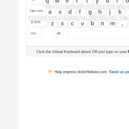
Click the Virtual Keyboard above OR just type on your
Physical Keyb
Help improve doitinHebrew.com.
Send us your Feedback