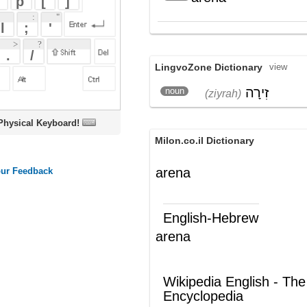
LingvoZone Dictionary
view
זִירָה
noun
(ziyrah)
oard!
Milon.co.il Dictionary
arena
English-Hebrew
arena
(ש"ע)
זירה
Wikipedia English - The Free
Encyclopedia
ARENA
The acronym
ARENA
may refer to either:
Nationalist Republican Alliance
, a
political party of
El Salvador
.
National Renewal Alliance Party
, a
former party of
Brazil
.
Former name of the
Committee for
Accuracy in Middle East Reporting in