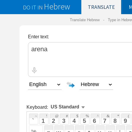
Hebrew
DO IT IN
TRANSLATE
MY
SAVED
WO
Translate Hebrew -
Type in Hebrew
-
Hebrew Tr
Enter text:
Keyboard:
 ~ 
 ! 
 @ 
 # 
 $ 
 % 
 ^ 
 & 
 * 
 ( 
 ) 
 _ 
 ` 
 1 
 2 
 3 
 4 
 5 
 6 
 7 
 8 
 9 
 0 
 - 
 =
 { 
 q 
 w 
 e 
 r 
 t 
 y 
 u 
 i 
 o 
 p 
 [ 
 : 
 "
 a 
 s 
 d 
 f 
 g 
 h 
 j 
 k 
 l 
 ; 
 ' 
 < 
 > 
 ? 
 z 
 x 
 c 
 v 
 b 
 n 
 m 
 , 
 . 
 / 