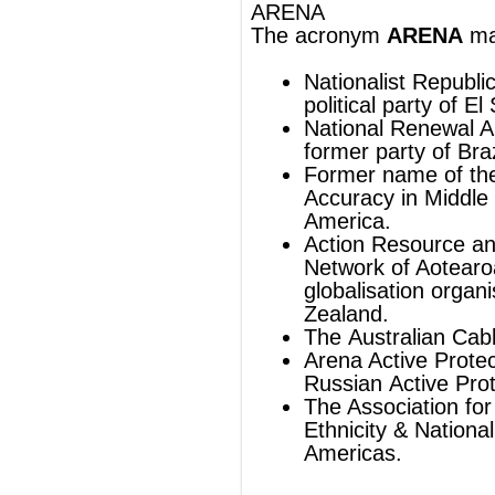
America
.
Action Resource and Education
Network of Aotearoa, an
anti-
globalisation
organisation in
New
Zealand
.
The
Australian
Cable channel
Arena
.
Arena Active Protection System
, a
Russian
Active Protection System
.
The Association for Research on
Ethnicity & Nationalism in the
Americas.
Arena
An
arena
is an enclosed area, often
circular or oval-shaped, designed to
showcase
theater
, musical performances,
or sporting events. It is composed of a
large open space surrounded on most or
all sides by tiered seating for spectators.
The key feature of an arena is that the
event space is the lowest point, allowing
for maximum visibility. Usually, an arena is