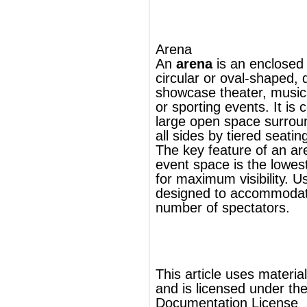
designed to accommodate a fairly large
number of spectators.
®
This article uses material from
Wikipedia
and is licensed under the
GNU Free
Documentation License
Wikipedia ויקיפדיה
העברית-האנציקלופדיה החופשית
ארנה
,
אליפטי
או
עגול
היא שטח סגור, לעתים
ארנה
שמטרתו להכיל
. ניתן לקרוא
ספורט
או
מוזיקה
,
תיאטרון
אירועי
לארנה גם
היכל
או
אולם
. ארנה כוללת שטח
פתוח גדול המוקף ברוב או בכל צדדיו על
ידי
מושב
ים מוגבהים לצופים. המרכיב העיקרי
בארנה הוא שהאירוע מתרחש בנקודה
הנמוכה היותר בו, ובכך מתאפשרת ראות
מקסימלית. בדרך כלל, עשויה ארנה להכיל
מספר גדול של צופים.
להמשך המאמר ראה Wikipedia.org...